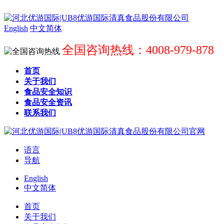
English
中文简体
全国咨询热线：4008-979-878
首页
关于我们
食品安全知识
食品安全资讯
联系我们
语言
导航
English
中文简体
首页
关于我们