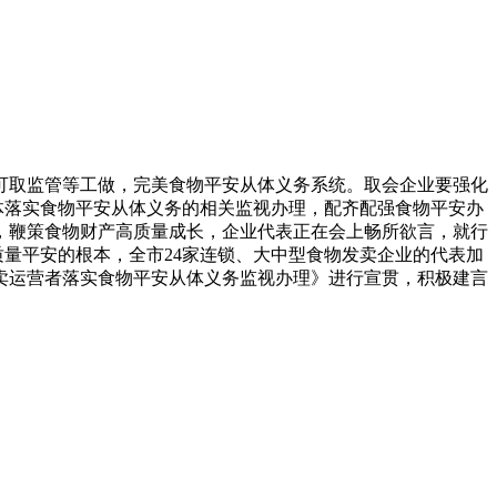
取监管等工做，完美食物平安从体义务系统。取会企业要强化
体落实食物平安从体义务的相关监视办理，配齐配强食物平安办
，鞭策食物财产高质量成长，企业代表正在会上畅所欲言，就行
质量平安的根本，全市24家连锁、大中型食物发卖企业的代表加
卖运营者落实食物平安从体义务监视办理》进行宣贯，积极建言