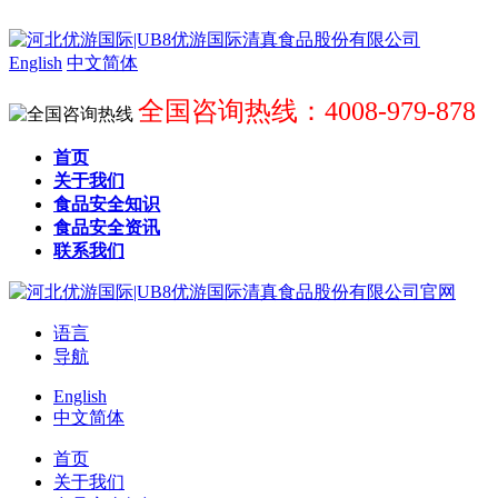
English
中文简体
全国咨询热线：4008-979-878
首页
关于我们
食品安全知识
食品安全资讯
联系我们
语言
导航
English
中文简体
首页
关于我们