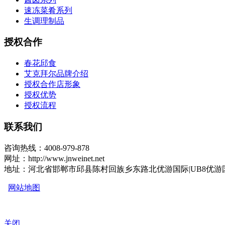
速冻菜肴系列
生调理制品
授权合作
春花邱食
艾克拜尔品牌介绍
授权合作店形象
授权优势
授权流程
联系我们
咨询热线：4008-979-878
网址：http://www.jnweinet.net
地址：河北省邯郸市邱县陈村回族乡东路北优游国际|UB8优游
网站地图
关闭