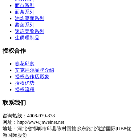
面点系列
面条系列
油炸裹面系列
酱卤系列
速冻菜肴系列
生调理制品
授权合作
春花邱食
艾克拜尔品牌介绍
授权合作店形象
授权优势
授权流程
联系我们
咨询热线：4008-979-878
网址：http://www.jnweinet.net
地址：河北省邯郸市邱县陈村回族乡东路北优游国际|UB8优
游国际股份