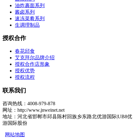
油炸裹面系列
酱卤系列
速冻菜肴系列
生调理制品
授权合作
春花邱食
艾克拜尔品牌介绍
授权合作店形象
授权优势
授权流程
联系我们
咨询热线：4008-979-878
网址：http://www.jnweinet.net
地址：河北省邯郸市邱县陈村回族乡东路北优游国际|UB8优
游国际股份
网站地图