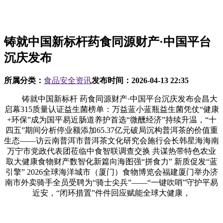
铸就中国新标杆药食同源财产·中国平台
沉庆发布
所属分类：
食品安全资讯
发布时间：
2026-04-13 22:35
铸就中国新标杆 药食同源财产·中国平台沉庆发布会昌大
启幕315质量认证益生菌榜单：万益蓝小蓝瓶益生菌凭仗“健康
+环保”成为国平易近肠道养护首选“微醺经济”持续升温，“十
四五”期间分析停业额添加65.37亿元破局沉构普洱茶的价值重
生态——访云南普洱市普洱茶文化研究会施行会长韩星海海南
万宁市党政代表团莅临中食智联调查交换 共谋热带特色农业
取大健康食物财产数智化新篇向海图强“拼食力” 新质促发“蓝
引擎” 2026全球海洋城市（厦门）食物博览会福建厦门举办济
南市外卖骑手全员受聘为“骑士尖兵”——“一键吹哨”守护平易
近安，“闭环措置”件件回应赋能全球大健康，