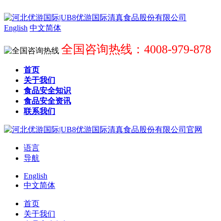
English
中文简体
全国咨询热线：4008-979-878
首页
关于我们
食品安全知识
食品安全资讯
联系我们
语言
导航
English
中文简体
首页
关于我们