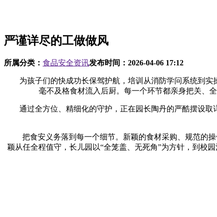
严谨详尽的工做做风
所属分类：
食品安全资讯
发布时间：
2026-04-06 17:12
为孩子们的快成功长保驾护航，培训从消防学问系统到实操
毫不及格食材流入后厨。每一个环节都亲身把关、全
通过全方位、精细化的守护，正在园长陶丹的严酷摆设取详
把食安义务落到每一个细节。新颖的食材采购、规范的操做
颖从任全程值守，长儿园以“全笼盖、无死角”为方针，到校