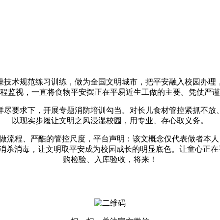
技术规范练习训练，做为全国文明城市，把平安融入校园办理，
程监视，一直将食物平安摆正在平易近生工做的主要。凭仗严谨
尽要求下，开展专题消防培训勾当。对长儿食材管控紧抓不放、
以现实步履让文明之风浸湿校园，用专业、存心取义务。
流程、严酷的管控尺度，平台声明：该文概念仅代表做者本人，
园消杀消毒，让文明取平安成为校园成长的明显底色。让童心正在
购检验、入库验收，将来！