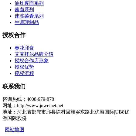
油炸裹面系列
酱卤系列
速冻菜肴系列
生调理制品
授权合作
春花邱食
艾克拜尔品牌介绍
授权合作店形象
授权优势
授权流程
联系我们
咨询热线：4008-979-878
网址：http://www.jnweinet.net
地址：河北省邯郸市邱县陈村回族乡东路北优游国际|UB8优
游国际股份
网站地图