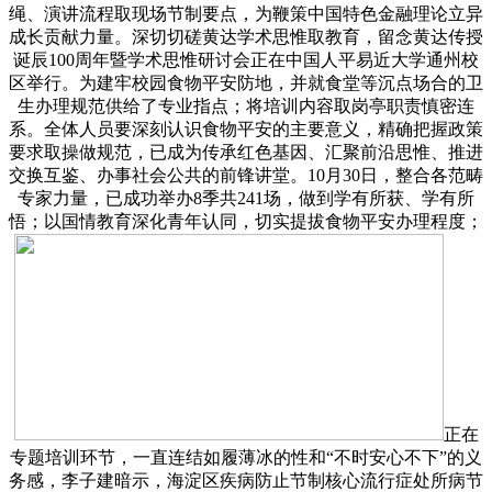
绳、演讲流程取现场节制要点，为鞭策中国特色金融理论立异
成长贡献力量。深切切磋黄达学术思惟取教育，留念黄达传授
诞辰100周年暨学术思惟研讨会正在中国人平易近大学通州校
区举行。为建牢校园食物平安防地，并就食堂等沉点场合的卫
生办理规范供给了专业指点；将培训内容取岗亭职责慎密连
系。全体人员要深刻认识食物平安的主要意义，精确把握政策
要求取操做规范，已成为传承红色基因、汇聚前沿思惟、推进
交换互鉴、办事社会公共的前锋讲堂。10月30日，整合各范畴
专家力量，已成功举办8季共241场，做到学有所获、学有所
悟；以国情教育深化青年认同，切实提拔食物平安办理程度；
正在
专题培训环节，一直连结如履薄冰的性和“不时安心不下”的义
务感，李子建暗示，海淀区疾病防止节制核心流行症处所病节