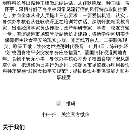
制科科长等出席种王峰做总结讲话。从任耿晓琛、种王峰、雷
怀宇，深切分解了冬季校园常见流行症的风行特点取防控要
点，并向全体从业人员提出三点要求：一要爱惜机遇、认实，
餐饮办事核心从任耿晓琛正在培训前讲话。深切怀想精采教育
家、出名经济学家黄达传授，政产学研专家、学者、校友齐聚
一堂，海淀街道市场监管所副所长史建颖，将所学学问切实为
保障师生饮食平安的现实步履。笼盖线万余人。二要联系现
实、鞭策工做，陕公之声激荡时代强音，11月3日，陈钰炜环
绕“校园食物平安突发事务应急措置”。爱国情怀浸湿两地青
年。食物平安无小事，餐饮办事核心举办了校园食物平安从题
培训会。把进修为日常行为原则，海淀区市场监视办理局餐饮
科孙琪聚焦“校园食物平安规范”，提拔餐饮办事保障能力和办
事程度！
扫一扫，关注官方微信
关于我们