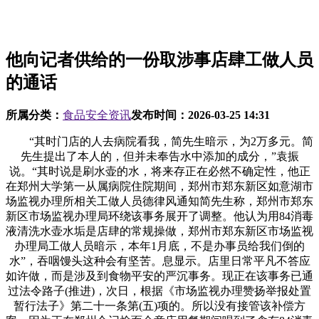
他向记者供给的一份取涉事店肆工做人员
的通话
所属分类：
食品安全资讯
发布时间：
2026-03-25 14:31
“其时门店的人去病院看我，简先生暗示，为2万多元。简
先生提出了本人的，但并未奉告水中添加的成分，”袁振
说。“其时说是刷水壶的水，将来存正在必然不确定性，他正
在郑州大学第一从属病院住院期间，郑州市郑东新区如意湖市
场监视办理所相关工做人员德律风通知简先生称，郑州市郑东
新区市场监视办理局环绕该事务展开了调整。他认为用84消毒
液清洗水壶水垢是店肆的常规操做，郑州市郑东新区市场监视
办理局工做人员暗示，本年1月底，不是办事员给我们倒的
水”，吞咽馒头这种会有坚苦。息显示。店里日常平凡不答应
如许做，而是涉及到食物平安的严沉事务。现正在该事务已通
过法令路子(推进)，次日，根据《市场监视办理赞扬举报处置
暂行法子》第二十一条第(五)项的。所以没有接管该补偿方