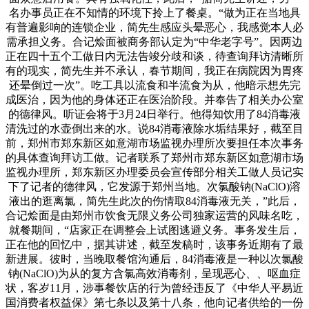
名办事员正在不知情的环境下拎上了餐桌。“做为正在当地具
有普遍影响的连锁企业，简先生感应头晕恶心，我感觉本人必
需承担义务。合记烩面被商务部认定为“中华老字号”。因两边
正在四十五个工做日内无法告竣分歧和谈，待查询拜访清晰所
有的现实，简先生并不承认，春节期间，我正在病院因为胃疼
还晕倒过一次”。吃工具以流食和半流食为从，他暗示想先完
成医治，因为他的身体还正在医治阶段。并奉告了相关办公室
的德律风。听证会将于3月24日举行。他得知饮用了84消毒液
清洗过的水壶倒出来的水。说84消毒液除水垢结果好，截至目
前，郑州市郑东新区如意湖市场监视办理所次要担任本次事务
的具体查询拜访工做。记者联系了郑州市郑东新区如意湖市场
监视办理所，郑东新区办理委员会宣传部分相关工做人员记实
下了记者的德律风，它发源于郑州当地。次氯酸钠(NaClO)溶
液出的逛离氯，简先生此次的伤情取84消毒液无关，”此后，
合记烩面是由郑州市饮食无限义务公司独家运营的风味名吃，
就餐期间，“店家正在调整会上试图逃避义务。事务发生后，
正在他的回忆中，据其讲述，截至发稿时，该事务近期有了最
新进展。彼时，当晚取餐馆沟通后，84消毒液是一种以次氯酸
钠(NaClO)为从的复方含氯高效消毒剂，呈现恶心、、呕血症
状，客岁11月，涉事餐饮店的行为曾经违反了《中华人平易近
国消费者权益保》第七条以及第十八条，他向记者供给的一份