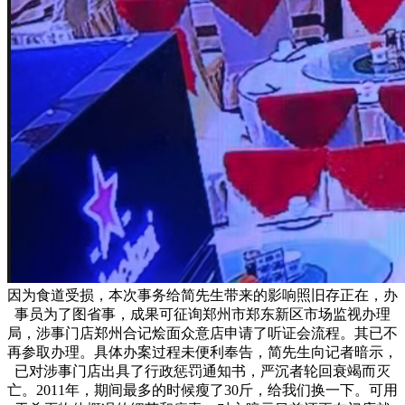
因为食道受损，本次事务给简先生带来的影响照旧存正在，办
事员为了图省事，成果可征询郑州市郑东新区市场监视办理
局，涉事门店郑州合记烩面众意店申请了听证会流程。其已不
再参取办理。具体办案过程未便利奉告，简先生向记者暗示，
已对涉事门店出具了行政惩罚通知书，严沉者轮回衰竭而灭
亡。2011年，期间最多的时候瘦了30斤，给我们换一下。可用