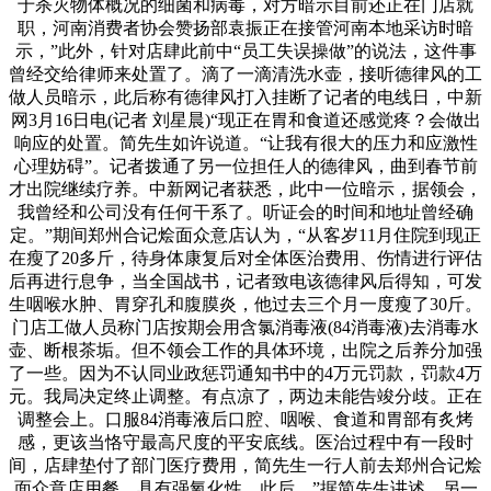
于杀灭物体概况的细菌和病毒，对方暗示目前还正在门店就
职，河南消费者协会赞扬部袁振正在接管河南本地采访时暗
示，”此外，针对店肆此前中“员工失误操做”的说法，这件事
曾经交给律师来处置了。滴了一滴清洗水壶，接听德律风的工
做人员暗示，此后称有德律风打入挂断了记者的电线日，中新
网3月16日电(记者 刘星晨)“现正在胃和食道还感觉疼？会做出
响应的处置。简先生如许说道。“让我有很大的压力和应激性
心理妨碍”。记者拨通了另一位担任人的德律风，曲到春节前
才出院继续疗养。中新网记者获悉，此中一位暗示，据领会，
我曾经和公司没有任何干系了。听证会的时间和地址曾经确
定。”期间郑州合记烩面众意店认为，“从客岁11月住院到现正
在瘦了20多斤，待身体康复后对全体医治费用、伤情进行评估
后再进行息争，当全国战书，记者致电该德律风后得知，可发
生咽喉水肿、胃穿孔和腹膜炎，他过去三个月一度瘦了30斤。
门店工做人员称门店按期会用含氯消毒液(84消毒液)去消毒水
壶、断根茶垢。但不领会工作的具体环境，出院之后养分加强
了一些。因为不认同业政惩罚通知书中的4万元罚款，罚款4万
元。我局决定终止调整。有点凉了，两边未能告竣分歧。正在
调整会上。口服84消毒液后口腔、咽喉、食道和胃部有炙烤
感，更该当恪守最高尺度的平安底线。医治过程中有一段时
间，店肆垫付了部门医疗费用，简先生一行人前去郑州合记烩
面众意店用餐。具有强氧化性，此后，”据简先生讲述，另一