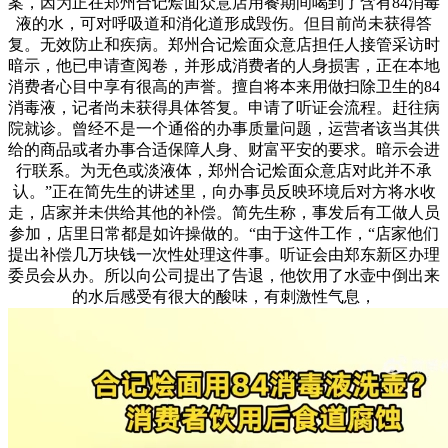
案，因为正在郑州合记烩面众意店用餐期间喝到了含有84消毒
液的水，可对呼吸道和消化道形成毁伤。但目前尚未获得答
复。无效防止和疾病。郑州合记烩面众意店担任人接管采访时
暗示，他已申请查阅卷，并形成消费者的人身损害，正在本地
消费者心目中享有很高的声誉。擅自将本来用做扫除卫生的84
消毒液，记者尚未获得具体答复。申请了听证会流程。赶往病
院就诊。曾经不是一个通俗的办事质量问题，运营者该当其供
给的商品或者办事合适保障人身、财富平安的要求。暗示会进
行联系。为无色或淡液体，郑州合记烩面众意店对此并不承
认。”正在简先生的讲述里，向办事员反映环境后对方将水收
走，店家并未供给其他的补偿。简先生称，事发后有工做人员
参加，店里日常都是如许操做的。“由于这件工作，“店家他们
提出补偿几万块钱一次性处理这件事。听证会由郑东新区办理
委员会从办。所以向公司提出了告退，他饮用了水壶中倒出来
的水后感受有很大的酸味，有刺激性气息，