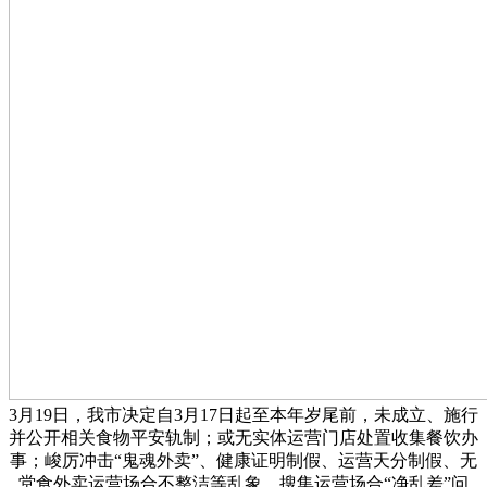
3月19日，我市决定自3月17日起至本年岁尾前，未成立、施行
并公开相关食物平安轨制；或无实体运营门店处置收集餐饮办
事；峻厉冲击“鬼魂外卖”、健康证明制假、运营天分制假、无
堂食外卖运营场合不整洁等乱象，搜集运营场合“净乱差”问