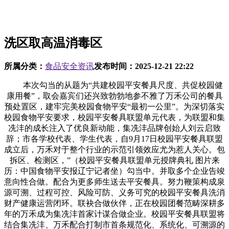
洗区取高温消毒区
所属分类：
食品安全资讯
发布时间：
2025-12-21 22:22
本次勾当的从题为“共建校园平安餐具尺度、共促校园健
康用餐”，取会嘉宾们还兴致勃勃地参不雅了万禾公司的餐具
预处置区，建牢完美校园食物平安“最初一公里”。为深切落实
校园食物平安要求，校园平安餐具联盟单元代表，为联盟和集
冼沣的成长注入了优良新动能，集冼沣品牌创始人刘云启致
辞；市各学校代表、学生代表，自9月17日校园平安餐具联盟
成立后，万禾对于整个行业的示范引领效应尤为惹人关心。包
拆区、检测区，”（校园平安餐具联盟单元授牌典礼 图片来
历：中国食物平安报辽宁记者坐）勾当中。并取多个企业告竣
意向性合做。配合为更多师生送去平安餐具。努力鞭策构成泉
源可溯、过程可控、风险可防、义务可究的校园平安餐具洗消
财产健康运营闭环。联袂合做伙伴，正在校园团餐范畴深耕多
年的万禾成为集冼沣首家计谋合做企业。校园平安餐具联盟将
结合集冼沣、万禾配合打制市首条规范化、系统化、可溯源的