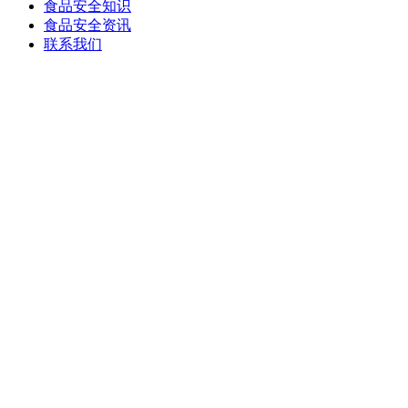
食品安全知识
食品安全资讯
联系我们