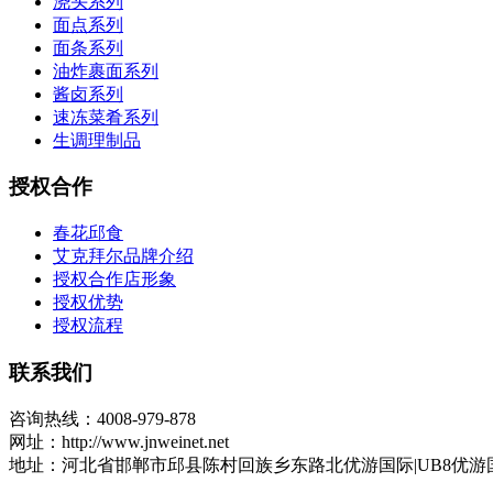
浇头系列
面点系列
面条系列
油炸裹面系列
酱卤系列
速冻菜肴系列
生调理制品
授权合作
春花邱食
艾克拜尔品牌介绍
授权合作店形象
授权优势
授权流程
联系我们
咨询热线：4008-979-878
网址：http://www.jnweinet.net
地址：河北省邯郸市邱县陈村回族乡东路北优游国际|UB8优游