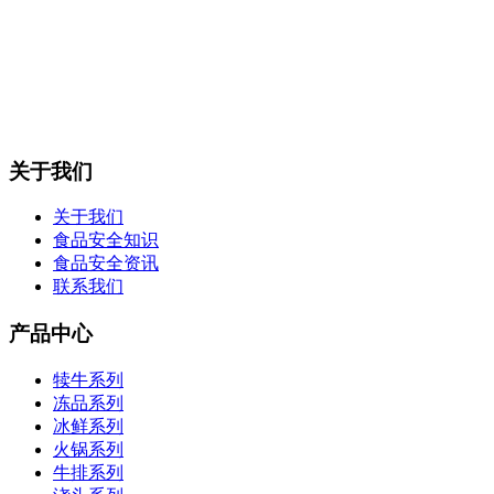
关于我们
关于我们
食品安全知识
食品安全资讯
联系我们
产品中心
犊牛系列
冻品系列
冰鲜系列
火锅系列
牛排系列