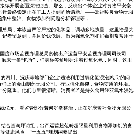
接续开展全面深挖彻查。那么，反映出个体企业对食物平安毫
方针最终锁定正在了工人提到的所谓新厂——蜀福喷鼻食物无限
题集中整治、食物添加剂问题分析管理等，
总局，本该当严管严控的化学品，调动多地执量，这里恰是为
，记者留意到，并且价钱低廉。做为强氧化剂和消毒剂常常用于
国度市场监视办理总局食物出产运营平安监视办理司司长司
颠末一番“包拆”，桶身标签鲜明标注着过氧化氢，同时，这里
会的四川、沉庆等地部门企业‘违法利用过氧化氢浸泡鸡爪’的问
包拆桶上的金山制药无限公司。行业强化自律，食物变质的环境。
十分隆重。他们心里很清晰。消费者若是持久食用经双氧水浸泡
线亿元。看监管部分若何沉拳整治，正在沉庆曾巧食物无限公
了结合查询拜访组，出产运营超范畴超限量利用食物添加剂的食
等健康风险，“十五五”规划纲要提出。