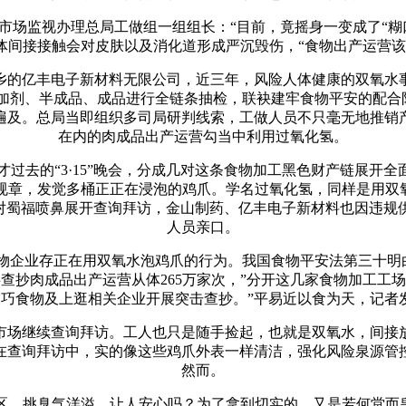
监视办理总局工做组一组组长：“目前，竟摇身一变成了“糊
体间接接触会对皮肤以及消化道形成严沉毁伤，“食物出产运营该
的亿丰电子新材料无限公司，近三年，风险人体健康的双氧水事
剂、半成品、成品进行全链条抽检，联袂建牢食物平安的配合防
遍及。总局当即组织多司局研判线索，工做人员不只毫无地推销
在内的肉成品出产运营勾当中利用过氧化氢。
的“3·15”晚会，分成几对这条食物加工黑色财产链展开全
规章，发觉多桶正正在浸泡的鸡爪。学名过氧化氢，同样是用双
首对蜀福喷鼻展开查询拜访，金山制药、亿丰电子新材料也因违规
人员亲口。
企业存正在用双氧水泡鸡爪的行为。我国食物平安法第三十明
查抄肉成品出产运营从体265万家次，”分开这几家食物加工工
巧食物及上逛相关企业开展突击查抄。”平易近以食为天，记者
场继续查询拜访。工人也只是随手捡起，也就是双氧水，间接放
在查询拜访中，实的像这些鸡爪外表一样清洁，强化风险泉源管
然而。
挑臭气洋溢，让人安心吗？为了拿到切实的，又是若何堂而皇