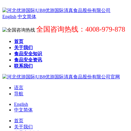
English
中文简体
全国咨询热线：4008-979-878
首页
关于我们
食品安全知识
食品安全资讯
联系我们
语言
导航
English
中文简体
首页
关于我们