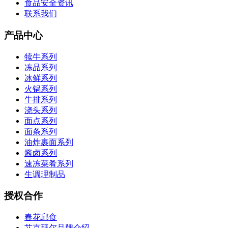
食品安全资讯
联系我们
产品中心
犊牛系列
冻品系列
冰鲜系列
火锅系列
牛排系列
浇头系列
面点系列
面条系列
油炸裹面系列
酱卤系列
速冻菜肴系列
生调理制品
授权合作
春花邱食
艾克拜尔品牌介绍