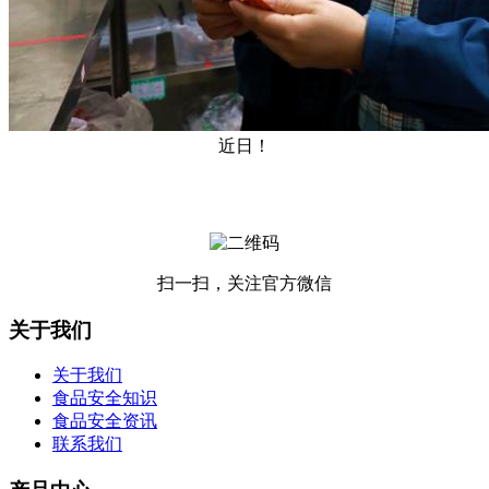
近日！
扫一扫，关注官方微信
关于我们
关于我们
食品安全知识
食品安全资讯
联系我们