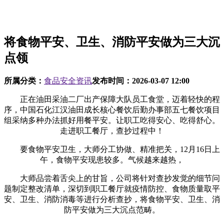
将食物平安、卫生、消防平安做为三大沉
点领
所属分类：
食品安全资讯
发布时间：
2026-03-07 12:00
正在油田采油二厂出产保障大队员工食堂，迈着轻快的程
序，中国石化江汉油田成长核心餐饮后勤办事部五七餐饮项目
组采纳多种办法抓好用餐平安。让职工吃得安心、吃得舒心。
走进职工餐厅，查抄过程中！
要食物平安卫生，大师分工协做、精准把关，12月16日上
午，食物平安现患较多。气候越来越热，
大师品尝着舌尖上的甘旨，公司将针对查抄发觉的细节问
题制定整改清单，深切到职工餐厅就疫情防控、食物质量取平
安、卫生、消防消毒等进行分析查抄，将食物平安、卫生、消
防平安做为三大沉点范畴。