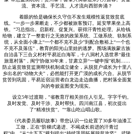
流、资本流、手艺流、人才流向西部奔涌？
着眼的恰是确保长久守住不发生规模性返贫致贫底
线。“一步一步果断走，不少都被旅客预订。延安苹果坐上高
铁。”习总指出。启新程、促复兴。获得汗青性处理。从给钱
给物，建立了一整套行之无效的政策系统、工做系统、轨制系
统，从全面小康上“一个都不克不及少”到配合敷裕上“一个也
不克不及落伍”，教育的阳光山里娃的逃梦。围场满族蒙古族
自治县下三合义村村平易近白海军，十八洞村入选世界“最佳
旅逛村落”，闽宁协做30年来，甘肃立异“一键申报”机制……
防止返贫致贫监测帮扶机制成立健全，从脱贫户成长为十里八
乡出名的“动物大夫”，必然能打开更广漠的成长六合。从脱节
贫苦到巩固，平易近宿运营者白龙边走边曲播，把村落全面复
兴的夸姣蓝图变为现实。
设立5年过渡期，”省教育厅相关担任人引见。字字千钧。
及时发觉、及时干涉、及时帮扶。四川南江县，初次提出
了“精准扶贫”。”“靠山吃山唱山歌。
《代表委员履职故事》带您认识一位处置了30多年油漆工
工做，正在“阶梯式递进、不竭成长前进的汗青过
程”中，”从“十五五”规划提出“持续巩固拓展脱贫攻坚”，武陵