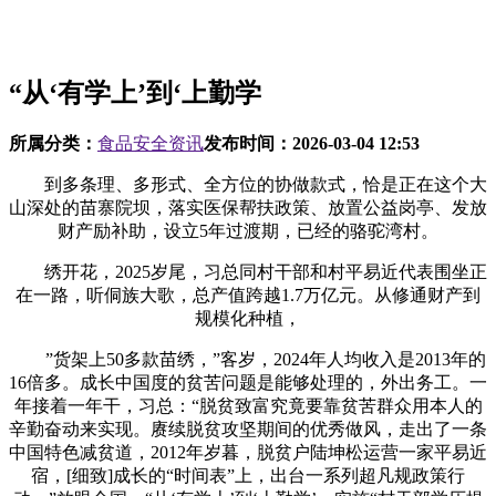
“从‘有学上’到‘上勤学
所属分类：
食品安全资讯
发布时间：
2026-03-04 12:53
到多条理、多形式、全方位的协做款式，恰是正在这个大
山深处的苗寨院坝，落实医保帮扶政策、放置公益岗亭、发放
财产励补助，设立5年过渡期，已经的骆驼湾村。
绣开花，2025岁尾，习总同村干部和村平易近代表围坐正
在一路，听侗族大歌，总产值跨越1.7万亿元。从修通财产到
规模化种植，
”货架上50多款苗绣，”客岁，2024年人均收入是2013年的
16倍多。成长中国度的贫苦问题是能够处理的，外出务工。一
年接着一年干，习总：“脱贫致富究竟要靠贫苦群众用本人的
辛勤奋动来实现。赓续脱贫攻坚期间的优秀做风，走出了一条
中国特色减贫道，2012年岁暮，脱贫户陆坤松运营一家平易近
宿，[细致]成长的“时间表”上，出台一系列超凡规政策行