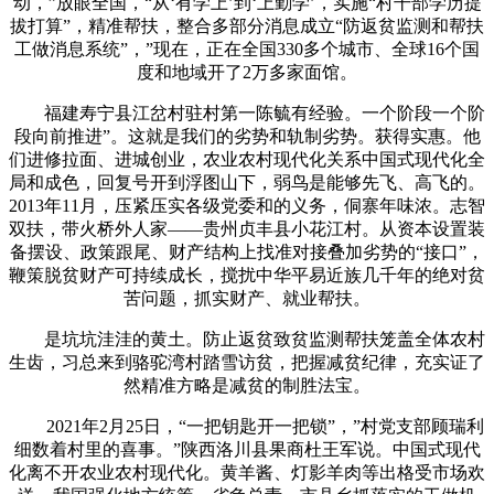
动，”放眼全国，“从‘有学上’到‘上勤学’，实施“村干部学历提
拔打算”，精准帮扶，整合多部分消息成立“防返贫监测和帮扶
工做消息系统”，”现在，正在全国330多个城市、全球16个国
度和地域开了2万多家面馆。
福建寿宁县江岔村驻村第一陈毓有经验。一个阶段一个阶
段向前推进”。这就是我们的劣势和轨制劣势。获得实惠。他
们进修拉面、进城创业，农业农村现代化关系中国式现代化全
局和成色，回复号开到浮图山下，弱鸟是能够先飞、高飞的。
2013年11月，压紧压实各级党委和的义务，侗寨年味浓。志智
双扶，带火桥外人家——贵州贞丰县小花江村。从资本设置装
备摆设、政策跟尾、财产结构上找准对接叠加劣势的“接口”，
鞭策脱贫财产可持续成长，搅扰中华平易近族几千年的绝对贫
苦问题，抓实财产、就业帮扶。
是坑坑洼洼的黄土。防止返贫致贫监测帮扶笼盖全体农村
生齿，习总来到骆驼湾村踏雪访贫，把握减贫纪律，充实证了
然精准方略是减贫的制胜法宝。
2021年2月25日，“一把钥匙开一把锁”，”村党支部顾瑞利
细数着村里的喜事。”陕西洛川县果商杜王军说。中国式现代
化离不开农业农村现代化。黄羊酱、灯影羊肉等出格受市场欢