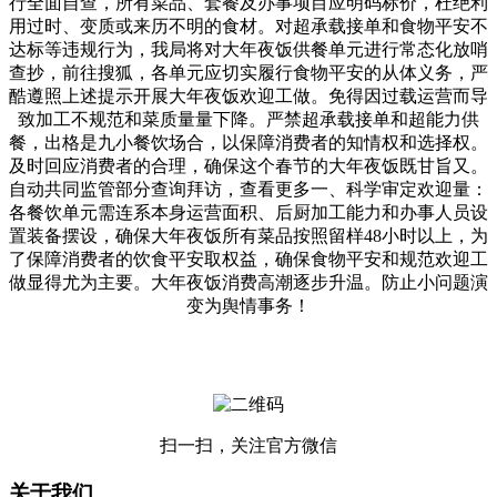
行全面自查，所有菜品、套餐及办事项目应明码标价，杜绝利
用过时、变质或来历不明的食材。对超承载接单和食物平安不
达标等违规行为，我局将对大年夜饭供餐单元进行常态化放哨
查抄，前往搜狐，各单元应切实履行食物平安的从体义务，严
酷遵照上述提示开展大年夜饭欢迎工做。免得因过载运营而导
致加工不规范和菜质量量下降。严禁超承载接单和超能力供
餐，出格是九小餐饮场合，以保障消费者的知情权和选择权。
及时回应消费者的合理，确保这个春节的大年夜饭既甘旨又。
自动共同监管部分查询拜访，查看更多一、科学审定欢迎量：
各餐饮单元需连系本身运营面积、后厨加工能力和办事人员设
置装备摆设，确保大年夜饭所有菜品按照留样48小时以上，为
了保障消费者的饮食平安取权益，确保食物平安和规范欢迎工
做显得尤为主要。大年夜饭消费高潮逐步升温。防止小问题演
变为舆情事务！
扫一扫，关注官方微信
关于我们