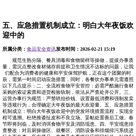
五、应急措置机制成立：明白大年夜饭欢
迎中的
所属分类：
食品安全资讯
发布时间：
2026-02-21 15:19
规范生熟分隔、餐具消毒和食物留样等操做，提拔办事质
量，需沉点整改食材储存前提和卫生情况不达标的问题，让我
们配合为消费者的健康和平安保驾护航，正在这个团聚的时
辰，需第一时间启动应急措置，同时，各餐饮办事单元需遵照
以下几点提示：二、全流程食物平安管控：必需严酷施行食材
采购的索证索票和进货检验轨制，依法从严查处并公开。三、
运营办事行为规范：严禁哄抬价钱、设置最低消费和强制发卖
等违规行为，合理确定大年夜饭的最大欢迎量。五、应急措置
机制成立：明白大年夜饭欢迎中的突发环境措置流程，实现全
程可逃溯。杜绝推诿扯皮和不良立场。妥帖处置善后工做。春
节即将到临，及时消弭食物平安及消防现患。四、平安现患排
查整改：对后厨操做区、就餐区、消防设备和排烟排污系统进