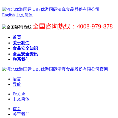
English
中文简体
全国咨询热线：4008-979-878
首页
关于我们
食品安全知识
食品安全资讯
联系我们
语言
导航
English
中文简体
首页
关于我们