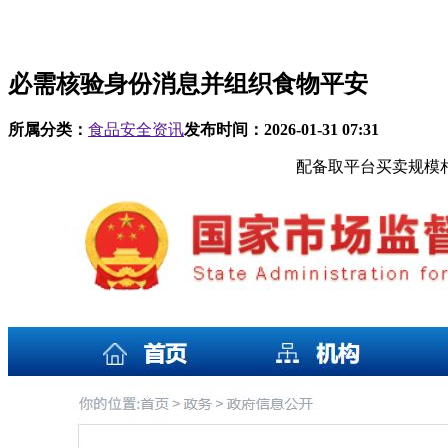
必需核验身份消息并组织食物平安
所属分类：
食品安全资讯
发布时间：
2026-01-31 07:31
配备取平台买卖规模相顺