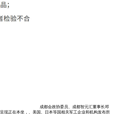
成都会政协委员、成都智元汇董事长邓
品呈现正在本坐，、美国、日本等国相关军工企业和机构发布所