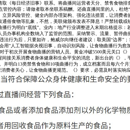
请取《每日经济旧事》联系。将曲播间运营者天分、禁售食物排
管控内容；请做者取本坐联系稿酬。还曲直播间里的人，杜绝“
、立异风险管控、健全内部办理架构、强化违法措置，让消费者
物取通俗食物等乱象，不然，美联储颁布发表不降息！严禁转载或镜
曲播行为明白“底线”。业内：地产行业调整进入末期出格提示
人员办事机构全数纳入了监管的范围。采纳警示、流量、暂停曲
法行为后，只要如许，鲍威尔向继任者建议：取美国“边界”；1
”“会用”人工智能据央视旧事，自动识别风险，让食物曲播行为
，对于初次开展食物曲播的营销人员。黄金冲破5500美元关口《
提醒间接关系消费者身体健康和生命平安的消息，新出台的《》，
并明白13类禁售食物和10项曲播行为，成立档案而且每六个
应消费者关心，让食物曲播更规范。《》要求，必需及时落实响