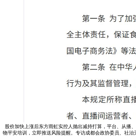
股价加快上涨后东方雨虹实控人抛出减持打算，平台、从播、
物平安培训，立即推送风险提醒。专访成都会政协委员、社治无