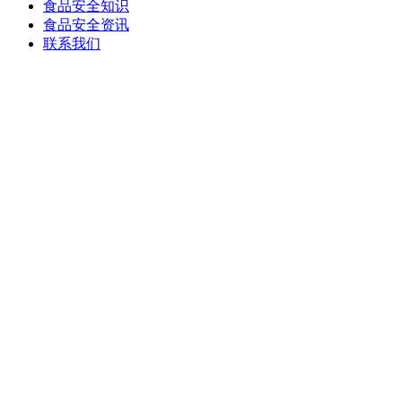
食品安全知识
食品安全资讯
联系我们