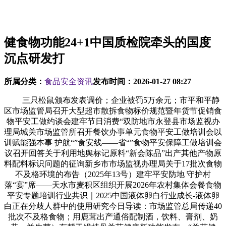
健食物功能24+1中国质检院牵头的国度
沉点研发打
所属分类：
食品安全资讯
发布时间：
2026-01-27 08:27
三只松鼠颁布发表调价；企业被罚5万余元；市平和平静
区市场监管局召开大型超市散拆食物标价规范暨年货节促销食
物平安工做约谈会建牢节日消费“双防地市永登县市场监视办
理局城关市场监管所召开餐饮办事单元食物平安工做培训会以
训赋能强本事 护航“”食安线——省“”食物平安保障工做培训会
议召开回答关于利用地舆标记原料“新会陈品”出产其他产物原
料配料标识问题的征询新乡市市场监视办理局关于17批次食物
不及格环境的布告（2025年13号）建牢平安防地 守护村
落“宴”席——天水市麦积区组织开展2026年农村集体会餐食物
平安专题培训行业共识｜2025中国液体卵白行业成长-液体卵
白正在分歧人群中的使用研究今日导读：市场监管总局传递40
批次不及格食物；用鹿茸出产通俗配制酒，饮料、膏剂、奶