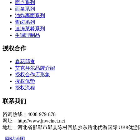
面点系列
面条系列
油炸裹面系列
酱卤系列
速冻菜肴系列
生调理制品
授权合作
春花邱食
艾克拜尔品牌介绍
授权合作店形象
授权优势
授权流程
联系我们
咨询热线：4008-979-878
网址：http://www.jnweinet.net
地址：河北省邯郸市邱县陈村回族乡东路北优游国际|UB8优游
网站地图