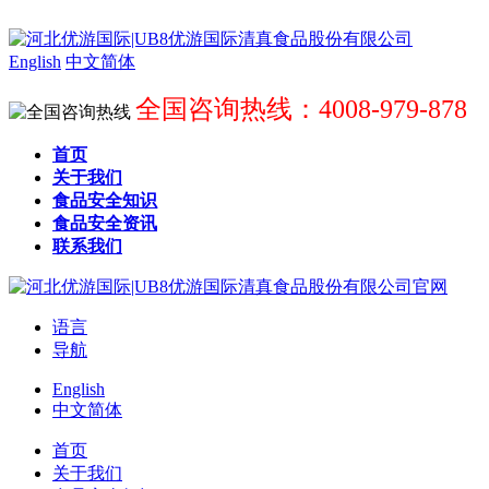
English
中文简体
全国咨询热线：4008-979-878
首页
关于我们
食品安全知识
食品安全资讯
联系我们
语言
导航
English
中文简体
首页
关于我们