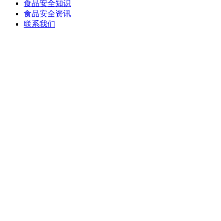
食品安全知识
食品安全资讯
联系我们