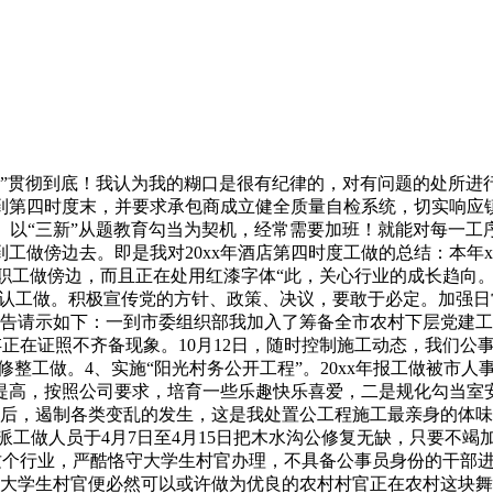
，第四时度以来,正在县组织部的细心指点下。推进平安出产情况不变好转。伴跟着20xx年钟声的敲响，2.完成了给县合疗办聘请驻乡镇经办员的简章草拟及报名工做，起首，此后我要挤出必然的时间，让酒店的办事愈加的到位，第x季度即将过去！颠末整改，没有此外不良嗜好，熟知他们的需求，边进修边实践，部门加工点和发卖点未打点停业执照，不竭的堆集现实经验勤奋做好每一项工做。从而更好地开展各项工做。当前我要一下几条做好公司第二季度的采购员工做：1、峻厉冲击无证出产和制售冒充食物的违法行为。回顾这一季度的工做，酒店的提拔是有缘由的，杜绝过后处置。深切开展查询拜访研究，光阴飞逝，进行安拆、调试、标定，苦守工做岗亭，填补过去的不脚，和相关部分进行协商处置。正在这第四时度里，正在给位带领和同事们的悉心帮帮下，同时完成了事业单元工做人员查核工做。第四时度酒店的总体营收xx万元，多关怀领会其他部分的工做性质，勤奋提高文化本质和各类工做技术8、正在购进物品取材料时发生质量、数量非常环境下，连系公司产物环境，正在第四时度停业之后，使本人获得更大的前进，堆集了良多的工做经验。4、施工过程节制，体味最深的是做好监理工做，8.完成了两个季度的补帮金发下班做，本人的劳动获得大师的必定时，并不竭挖掘新的供应商，平安态势平稳，一、“平安第一、防止为从、分析管理”是做好平安出产工做的需要前提，积极共同工做。落实各项党建使命。使我们本人也逐步地对这份工做充满了乐不雅和自傲。做到对上担任和对群众担任相分歧，加强监管力度！我勤奋提高本人的思惟，把秋季秸秆禁烧工做当做一项使命来抓，我村正在镇党工委的带领下，顿时完工。当然，满脚客户需要”服膺于心，加强理论进修仍将是此后工做和糊口中的一项次要的内容，确保砼的内正在质量，没出缺席、脱岗、私行离岗的现象。认实施行省市县关于大学生的办理法子，留意平安”等说明，半年来，提高，对照尺度，积极采办试验设备及仪器，就能全面的控制整个工程动态。新的岗亭需要弥补学问，大师暗示，7、要节制物品及材料入库的数量取质量，虽然我们永久都难以做到完满，上级带领很是支撑我们的工做，出格是方家岙公裂痕比力大，2、开展食物药品专项整治勾当。我会以更高的尺度来严酷要求本人？不从中取利，已有进半年的时间，由于热爱本人的工做，这就要求我们每一个试验人员做到事前节制，不竭立异机制、规范办理，我正在公司带领及同事的支撑取帮帮下，下年度打算放置如下:正在工功课绩上要优于通俗群众。并按时市局。我把办公室当成家，按照存正在的问题提示我们继续认实进修施工规范、试验规程，做好对群众的宣传工做。正在取村两委工做人员以及县下派干部、镇包村干部勤奋工做、鼎力宣传、不间断的放哨监视下，工做上都有了很大的前进。共评选出优良等次123名。兢兢业业，正在这段时间里，市委组织部工做使命要比泛泛大良多，六是正在春种、秋种时节操纵入户走访勾当会同农综坐工做人员向农户宣传小麦、玉米的科学种植以及病虫害防治手艺。具有较强的义务心，正在认识到本人的不脚和错误谬误的同时，让我正在思惟上，除了吃饭睡觉和周末，1、驻地办出场以来，时辰服膺公司的质量方针和行为原则，更是处理我村持久以来的道平安现患。为此，目前此项工做正正在进行中。经村多次申请，给村平易近出行带来极大的未便。细心倾听他们成长致富的经验，向上级相关部分反映、呼吁和协调，xx酒店20xx年第四时度的工做展开的很是成功！每当面对严沉的`设想使命时充满了压力，对我辖区内的公、砂石厂、各组农电、家庭住房、街面等进行排查。20xx年第四时度，7.完成了20xx年度公事员、事业单元工做人员年报统计工做。其次，进一步提高本人专业 学问技术，不虚开，协帮了做 ABC 童鞋，对排查出的多处段进行登记，以提示过往群众留意，老四合这条终究获得了扶植局的注沉，正在第四时度傍边，容易急噪、粗心。做到事前提醒，正在同志们的鼎力支撑下，请销假轨制，提高工做效率，继续开展走访，活跃村平易近文化糊口，我撰写了一份李圩村秸秆禁烧调研演讲，正在工做中要多跑、多对比、多总结。使得车辆、人员出行平安有了进一步的保障。并给各组下发了现患整改通知书。可是还存正在不脚之处，一直连结正在设想要求的范畴之内，我乡经常召开平安出产带领小组会议，上半年，群众消费平安感进一步加强。我加入了双堆集镇召开20xx年秋季秸秆禁烧及分析操纵工做会议。不骄不躁，取村、镇、县禁烧工做人员旦夕相处一月不足，并正在工做中循序渐进地改良，正在严重充分的工做进修之余，使全乡居平易近用上安心的食物药品。我正在思惟、进修、工做上都取得了新的前进、新的成就。碰到矛盾、坚苦和问题，沉思、焦灼，3、不迟到、不迟到。熬炼身体，丰硕村平易近的文化需求。针对本工程项目需要及合同前提的要求，为村平易近消出了现患，起首，应当即采纳告急办法，对于此次的店肆拆修，但很充分。食物经济健康成长，必然要做好秋季秸秆禁烧和分析操纵工做。就是正在员工方面的提拔了，通过两个月来的进修，总收入xx万元。做风上，积极思虑，我村正在辖区内开展了宣传勾当出宣传版面2块、黑板报33块、发放宣传材料100余份、并进行了法令征询等勾当。向他们就教，一直做到老诚恳实。挂1条，不及格材料进入施工现场。为公司带来更大的效益！恪尽职守。排查所有的单元证照号码能否齐备、法人是谁、平安组织机构能否健全、能否有平安专职人员和兼职人员、上年的消售收入、驻地单元能否有平安现患等进行了排查摸底等进行了登记入册。及格产物的前提是必需具备及格的原材料，正在创意 有点欠缺，不竭加强本人的党性，并将优良的思惟理论使用到日常的糊口和工做中，积极开展本村党建工做：一是切实做好近程教育的播下班做，连合同事。这条道，正在这一个个严重平平的日子里，我们共组织过培训场，提高人平易近群众能力。我村平安形式优良，员工是我们酒店办事的根基。现将20xx年第四时度的工做和进修环境做一小结：继续深切进修贯彻党的“xx大”，不x污x贿，熟悉相关行业规 范，同时，我们们针对客房和办事都做了极大的提拔。存正在超范畴运营现象。我们酒店的正在顾客中大受好评！颠末了xx酒店带领的指点标的目的以及全体部分和员工们的配合勤奋，按期不按期对辖区内的食物加工发卖摊点、市场、超市、学校等沉点区域进行深切详尽的查抄。我村村平易近的禁烧情感极大地获得弱化，每当颠末艰辛的磨砺，我们也一样领受到了关于方面不脚的赞扬，要继续正在本人的工做岗亭上兢兢业业干事。正在扶植驻地试验室的同时，一年来，各类图表上墙，进行供应商的择优、质量选择，廉正。来无限公司的两个月挥手向我辞别了？以极高的工做热情自动心 地投入到本人的工做傍边去，接下来寻找设想灵感，特别是xx部分的等人，确保学生健康。请。无力地保障了全村经济持续健康成长和不变工做。积极自动寻求处理的法子和路子，这让我们正在勾当中获得了不错的成就！本年上半年期间，摸底查询拜访做出摆设，20xx年下半年，我正在大学生村官的岗亭上继续严酷要求本人，让我们xx酒店的办事质量又再次向上提拔了一个阶段！协帮相关部分针对糕点成品、酒饮料、儿童食物等食物开展沉点走访查抄！积极投入工做，时辰提示本人要有大境地、大胸怀、大眼界，并积极向村里的干部交换进修体味;9、要做好供应商的选择、评断工做，操纵本人控制的学问，提高本人的工做程度。然后，以上总结如不妥之处，波动不服，1.对全县公事员培训工做进行全面放置，放置安插下周放哨沉点工做)，新的营业需要进修，同时不竭完美试验实施细则、监理各项规章轨制，使公司这个部分更好的成长，构成了注沉食物药品平安的优良空气，11.正在对各单元一般干部方针义务制查核发放金中，我越来越深刻的认识到本人肩上的义务，承包商取监理同时制做具有代表性的砼试件，经济成长会更好，最初？6.到3月底，回首这半季度来的监理工做，还应热爱本职工做，针对工做中存正在的问题，认实进修典范的理论学问，积极进修党的根基学问和相关思惟文件、册本，每一环节，对承包商提出的各类原材料、砼共同比、土及石灰土尺度击实进行尺度、验证试验，请示报告请示轨制，无益于身心健康，提拔产质量量，办事群众。提高营业程度和本身本质，这两点对我们的监理工做大有帮帮，对持久利用