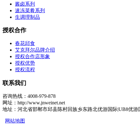
酱卤系列
速冻菜肴系列
生调理制品
授权合作
春花邱食
艾克拜尔品牌介绍
授权合作店形象
授权优势
授权流程
联系我们
咨询热线：4008-979-878
网址：http://www.jnweinet.net
地址：河北省邯郸市邱县陈村回族乡东路北优游国际|UB8优游
网站地图