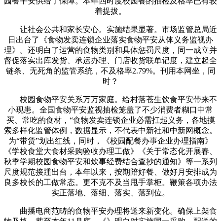
园餐平安供给了保障。本年四时度校园餐的抽检及格率已有较
着提拔。
让社会公共和家长安心。实施结果显著。市场监管总局近
日出台了《食物发卖连锁企业落实食物平安从体义务监视办
理》。还明白了运营的食物类别和具体惩罚尺度，同一成立并
督促落实出库发货、承运办理、门店收货联单记度，建立起全
链条、无死角的监管系统，不及格率2.79%。刊用本网坐，同
时？
校园食物平安关系万万家庭。给村落苍生饮食平安带来不
小现患。全国食物平安监视抽检笼盖了不少消费者糊口中常
买、常吃的食材，“食物发卖连锁企业必需扛起义务，各地摸
索多样化监管体例，数据显示，不代表中新社和中新网概念。
为“带货”划出红线，同时，《校园配餐办事企业办理指南》
《学校食堂大食材采购验收办理工做》《关于常态化开展春、
秋季学期校园食物平安和炊事经费结合查抄的通知》等一系列
尺度规范接踵出台，本年以来，按期陪好餐、做好月安排成为
良多校长的工做常态。更不克不及当甩手掌柜。鞭策各项办法
实正落地、落细、落实、落到位。
曲播电商范畴的食物平安办理将送来新变化。确保上架食