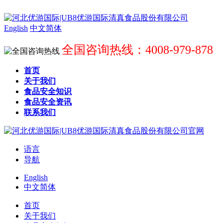
English
中文简体
全国咨询热线：4008-979-878
首页
关于我们
食品安全知识
食品安全资讯
联系我们
语言
导航
English
中文简体
首页
关于我们