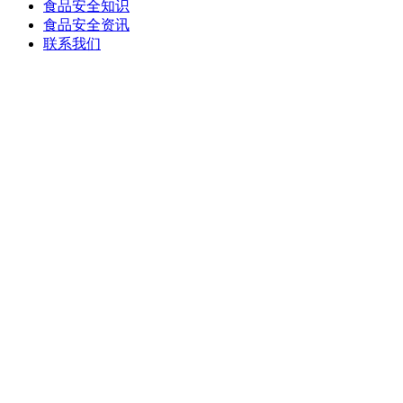
食品安全知识
食品安全资讯
联系我们