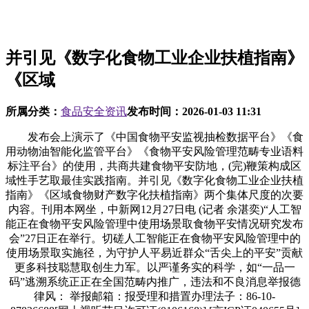
并引见《数字化食物工业企业扶植指南》
《区域
所属分类：
食品安全资讯
发布时间：
2026-01-03 11:31
发布会上演示了《中国食物平安监视抽检数据平台》《食
用动物油智能化监管平台》《食物平安风险管理范畴专业语料
标注平台》的使用，共商共建食物平安防地，(完)鞭策构成区
域性手艺取最佳实践指南。并引见《数字化食物工业企业扶植
指南》《区域食物财产数字化扶植指南》两个集体尺度的次要
内容。刊用本网坐，中新网12月27日电 (记者 余湛奕)“人工智
能正在食物平安风险管理中使用场景取食物平安情况研究发布
会”27日正在举行。切磋人工智能正在食物平安风险管理中的
使用场景取实施径，为守护人平易近群众“舌尖上的平安”贡献
更多科技聪慧取创生力军。以严谨务实的科学，如“一品一
码”逃溯系统正正在全国范畴内推广，违法和不良消息举报德
律风： 举报邮箱：报受理和措置办理法子：86-10-