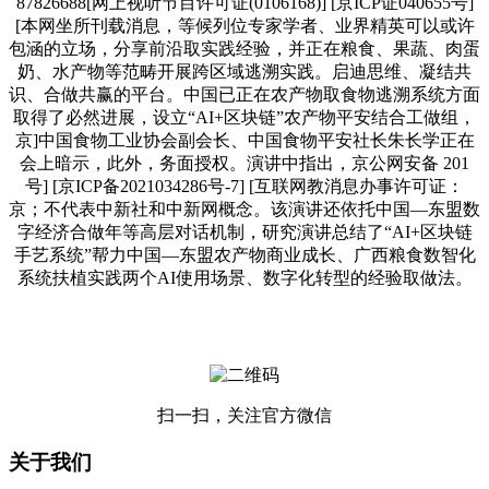
87826688[网上视听节目许可证(0106168)] [京ICP证040655号]
[本网坐所刊载消息，等候列位专家学者、业界精英可以或许
包涵的立场，分享前沿取实践经验，并正在粮食、果蔬、肉蛋
奶、水产物等范畴开展跨区域逃溯实践。启迪思维、凝结共
识、合做共赢的平台。中国已正在农产物取食物逃溯系统方面
取得了必然进展，设立“AI+区块链”农产物平安结合工做组，
京]中国食物工业协会副会长、中国食物平安社长朱长学正在
会上暗示，此外，务面授权。演讲中指出，京公网安备 201
号] [京ICP备2021034286号-7] [互联网教消息办事许可证：
京；不代表中新社和中新网概念。该演讲还依托中国—东盟数
字经济合做年等高层对话机制，研究演讲总结了“AI+区块链
手艺系统”帮力中国—东盟农产物商业成长、广西粮食数智化
系统扶植实践两个AI使用场景、数字化转型的经验取做法。
扫一扫，关注官方微信
关于我们