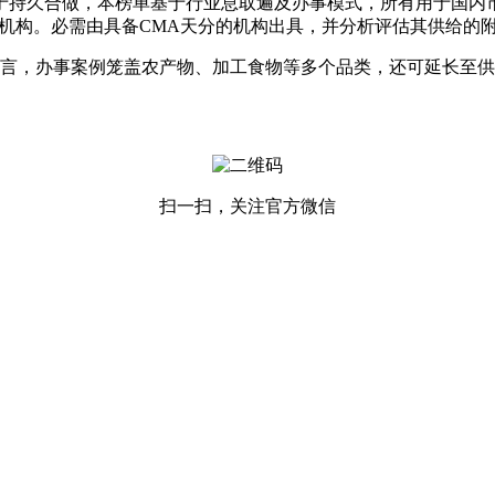
于持久合做，本榜单基于行业息取遍及办事模式，所有用于国内
机构。必需由具备CMA天分的机构出具，并分析评估其供给的
，办事案例笼盖农产物、加工食物等多个品类，还可延长至供
扫一扫，关注官方微信