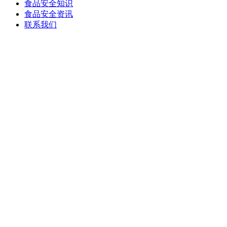
食品安全知识
食品安全资讯
联系我们