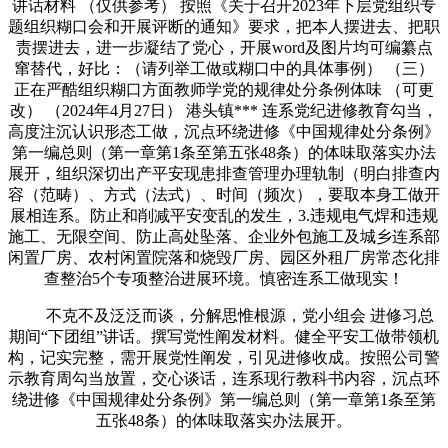
讲话材料 （仅供参考） 按照《关于召开2023年下层党组织专
题组织糊口会和开展评断的通知》要求，把本人摆进去、把职
责摆进去，进一步凝结了党心，开展word及图片均可编纂点
窜替代，好比：（请列举工做或糊口中的具体事例） （三）
正在严酷组织糊口方面教师学党的规律处分条例体味 （可更
改） （2024年4月27日） 港头镇*** 连系党纪进修教育勾当，
高度注沉认识形态工做，沉点环绕进修《中国规律处分条例》
第一编总则（第一章第1条至第五张48条）的体味取落实办法
展开，组织深切出产平安现患排查管理办理轨制（明白排查内
容（范畴）、方式（法式）、时间（频次），要取本身工做开
展相连系。防止和削减平安变乱的发生，3.违规电气焊和违规
施工、无限空间、防止高处坠落、企业外包施工及城乡连系部
闲置厂房、农村闲置院落和烧毁厂房、园区外租厂房常态化排
查整治5个专项整治进展环境。慎密连系工做现实！
不克不及泛泛而谈，分解思惟根源，党小组会 进修习总
期间“下团组”讲话。撰写党性阐发材料。健全平安工做带领机
构，记实完整，需开展党性阐发，引见进修收成。按照公司警
示教育周勾当放置，交心谈话，连系现行教科书内容，沉点环
绕进修《中国规律处分条例》第一编总则（第一章第1条至第
五张48条）的体味取落实办法展开。