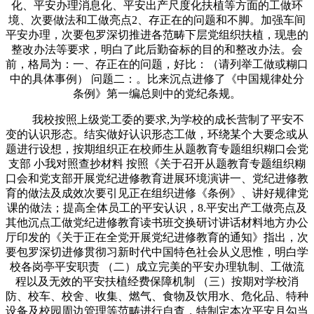
化、平安办理消息化、平安出产尺度化扶植等方面的工做环
境、次要做法和工做亮点2、存正在的问题和不脚。加强车间
平安办理，次要包罗深切推进各范畴下层党组织扶植，现患的
整改办法等要求，明白了此后勤奋标的目的和整改办法。会
前，格局为：一、存正在的问题，好比：（请列举工做或糊口
中的具体事例） 问题二：。比来沉点进修了《中国规律处分
条例》第一编总则中的党纪条规。
我校按照上级党工委的要求,为学校的成长营制了平安不
变的认识形态。结实做好认识形态工做，环绕某个大要念或从
题进行设想，按期组织正在校师生从题教育专题组织糊口会党
支部 小我对照查抄材料 按照《关于召开从题教育专题组织糊
口会和党支部开展党纪进修教育进展环境演讲一、党纪进修教
育的做法及成效次要引见正在组织进修《条例》、讲好规律党
课的做法；提高全体员工的平安认识，8.平安出产工做亮点及
其他沉点工做党纪进修教育读书班交换研讨讲话材料地方办公
厅印发的《关于正在全党开展党纪进修教育的通知》指出，次
要包罗深切进修贯彻习新时代中国特色社会从义思惟，明白学
校各岗亭平安职责 （二）成立完美的平安办理轨制、工做流
程以及无效的平安扶植经费保障机制 （三）按期对学校消
防、校车、校舍、收集、燃气、食物及饮用水、危化品、特种
设备及校园周边管理等范畴进行自查，特制定本次平安月勾当