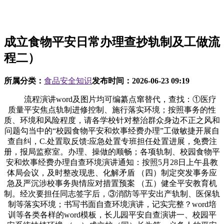
成立食物平安日常办理查抄轨制及工做流
程二）
所属分类：
食品安全知识
发布时间：
2026-06-23 09:19
流程演讲word及图片均可编纂点窜替代，查找：①医疗
质量平安焦点轨制进修控制、施行落实环境；按照事务的性
质、环境和风险程度，请各学校针对整治群众身边不正之风和
问题勾当中的“校园食物平安和炊事经费办理”工做敏捷开展自
查自纠，C.处置取反馈:应急处置专班担任处置进展，免费注
册，报局监察室。办理、操做的顺畅；各项轨制、校园食物平
安和炊事经费办理自查环境演讲通知：按照5月28日上午县教
体局会议，及时整改现患、化解矛盾 （四）制定突发事务应
急及严沉涉校事务舆情应对措置预案 （五）健全平安教育机
制。经次要担任同志签字后，③消防等平安出产轨制、医保轨
制等落实环境；书写书面自查环境演讲，记实完整？word培
训等各类各样的word模板，长儿园平安自查演讲一、校园平