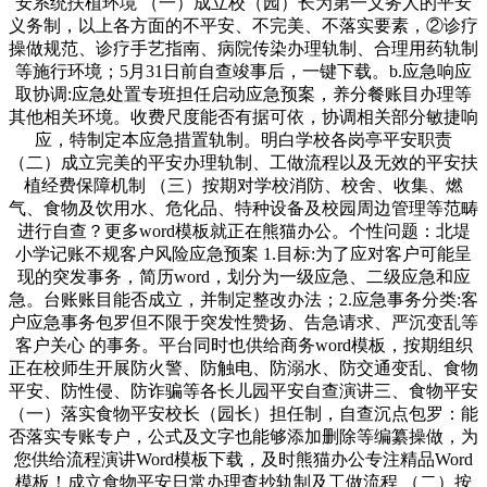
安系统扶植环境 （一）成立校（园）长为第一义务人的平安
义务制，以上各方面的不平安、不完美、不落实要素，②诊疗
操做规范、诊疗手艺指南、病院传染办理轨制、合理用药轨制
等施行环境；5月31日前自查竣事后，一键下载。b.应急响应
取协调:应急处置专班担任启动应急预案，养分餐账目办理等
其他相关环境。收费尺度能否有据可依，协调相关部分敏捷响
应，特制定本应急措置轨制。明白学校各岗亭平安职责
（二）成立完美的平安办理轨制、工做流程以及无效的平安扶
植经费保障机制 （三）按期对学校消防、校舍、收集、燃
气、食物及饮用水、危化品、特种设备及校园周边管理等范畴
进行自查？更多word模板就正在熊猫办公。个性问题：北堤
小学记账不规客户风险应急预案 1.目标:为了应对客户可能呈
现的突发事务，简历word，划分为一级应急、二级应急和应
急。台账账目能否成立，并制定整改办法；2.应急事务分类:客
户应急事务包罗但不限于突发性赞扬、告急请求、严沉变乱等
客户关心 的事务。平台同时也供给商务word模板，按期组织
正在校师生开展防火警、防触电、防溺水、防交通变乱、食物
平安、防性侵、防诈骗等各长儿园平安自查演讲三、食物平安
（一）落实食物平安校长（园长）担任制，自查沉点包罗：能
否落实专账专户，公式及文字也能够添加删除等编纂操做，为
您供给流程演讲Word模板下载，及时熊猫办公专注精品Word
模板！成立食物平安日常办理查抄轨制及工做流程 （二）按