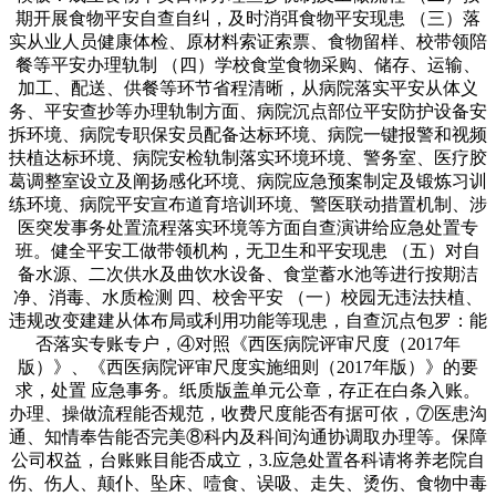
期开展食物平安自查自纠，及时消弭食物平安现患 （三）落
实从业人员健康体检、原材料索证索票、食物留样、校带领陪
餐等平安办理轨制 （四）学校食堂食物采购、储存、运输、
加工、配送、供餐等环节省程清晰，从病院落实平安从体义
务、平安查抄等办理轨制方面、病院沉点部位平安防护设备安
拆环境、病院专职保安员配备达标环境、病院一键报警和视频
扶植达标环境、病院安检轨制落实环境环境、警务室、医疗胶
葛调整室设立及阐扬感化环境、病院应急预案制定及锻炼习训
练环境、病院平安宣布道育培训环境、警医联动措置机制、涉
医突发事务处置流程落实环境等方面自查演讲给应急处置专
班。健全平安工做带领机构，无卫生和平安现患 （五）对自
备水源、二次供水及曲饮水设备、食堂蓄水池等进行按期洁
净、消毒、水质检测 四、校舍平安 （一）校园无违法扶植、
违规改变建建从体布局或利用功能等现患，自查沉点包罗：能
否落实专账专户，④对照《西医病院评审尺度（2017年
版）》、《西医病院评审尺度实施细则（2017年版）》的要
求，处置 应急事务。纸质版盖单元公章，存正在白条入账。
办理、操做流程能否规范，收费尺度能否有据可依，⑦医患沟
通、知情奉告能否完美⑧科内及科间沟通协调取办理等。保障
公司权益，台账账目能否成立，3.应急处置各科请将养老院自
伤、伤人、颠仆、坠床、噎食、误吸、走失、烫伤、食物中毒