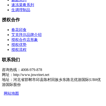
速冻菜肴系列
生调理制品
授权合作
春花邱食
艾克拜尔品牌介绍
授权合作店形象
授权优势
授权流程
联系我们
咨询热线：4008-979-878
网址：http://www.jnweinet.net
地址：河北省邯郸市邱县陈村回族乡东路北优游国际|UB8优
游国际股份
网站地图