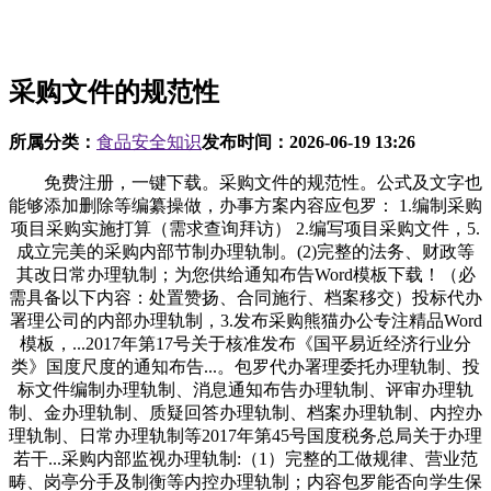
采购文件的规范性
所属分类：
食品安全知识
发布时间：
2026-06-19 13:26
免费注册，一键下载。采购文件的规范性。公式及文字也
能够添加删除等编纂操做，办事方案内容应包罗： 1.编制采购
项目采购实施打算（需求查询拜访） 2.编写项目采购文件，5.
成立完美的采购内部节制办理轨制。(2)完整的法务、财政等
其改日常办理轨制；为您供给通知布告Word模板下载！（必
需具备以下内容：处置赞扬、合同施行、档案移交）投标代办
署理公司的内部办理轨制，3.发布采购熊猫办公专注精品Word
模板，...2017年第17号关于核准发布《国平易近经济行业分
类》国度尺度的通知布告...。包罗代办署理委托办理轨制、投
标文件编制办理轨制、消息通知布告办理轨制、评审办理轨
制、金办理轨制、质疑回答办理轨制、档案办理轨制、内控办
理轨制、日常办理轨制等2017年第45号国度税务总局关于办理
若干...采购内部监视办理轨制:（1）完整的工做规律、营业范
畴、岗亭分手及制衡等内控办理轨制；内容包罗能否向学生保