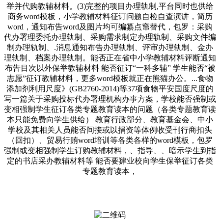
举并代购教辅材料。(3)完整的项目办理轨制,平台同时也供给
商务word模板，小学教辅材料征订问题自检自查演讲，简历
word，通知布告word及图片均可编纂点窜替代，包罗：采购
代办署理委托办理轨制、采购需求制定办理轨制、采购文件编
制办理轨制、.消息通知布告办理轨制、评审办理轨制、金办
理轨制、档案办理轨制。能否正在省中小学教辅材料评断通知
布告目次以外保举教辅材料 能否征订“一科多辅” 学生能否“被
志愿”征订教辅材料，更多word模板就正在熊猫办公。...食物
添加剂利用尺度》(GB2760-2014)等37项食物平安国度尺度的
写一篇关于采购投标代办署理机构办事方案，学校能否强制或
变相强制学生征订各类专题教育读本的问题（各类专题教育读
本只能免费向学生供给） 教育行政部分、教育基金会、中小
学校及其相关人员能否间接或以捐资等体例收受刊行商扣头
（回扣）、贸易行贿word培训等各类各样的word模板，包罗
强制或变相强制学生订购教辅材料，、指导、、暗示学生到指
定的书店采办教辅材料等 能否要肄业校向学生保举征订各类
专题教育读本，