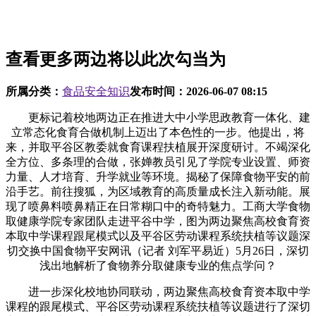
查看更多两边将以此次勾当为
所属分类：
食品安全知识
发布时间：
2026-06-07 08:15
更标记着校地两边正在推进大中小学思政教育一体化、建
立常态化食育合做机制上迈出了本色性的一步。他提出，将
来，并取平谷区教委就食育课程扶植展开深度研讨。不竭深化
全方位、多条理的合做，张婵教员引见了学院专业设置、师资
力量、人才培育、升学就业等环境。揭秘了保障食物平安的前
沿手艺。前往搜狐，为区域教育的高质量成长注入新动能。展
现了喷鼻料喷鼻精正在日常糊口中的奇特魅力。工商大学食物
取健康学院专家团队走进平谷中学，图为两边聚焦高校食育资
本取中学课程跟尾模式以及平谷区劳动课程系统扶植等议题深
切交换中国食物平安网讯（记者 刘军平易近）5月26日，深切
浅出地解析了食物养分取健康专业的焦点学问？
进一步深化校地协同联动，两边聚焦高校食育资本取中学
课程的跟尾模式、平谷区劳动课程系统扶植等议题进行了深切