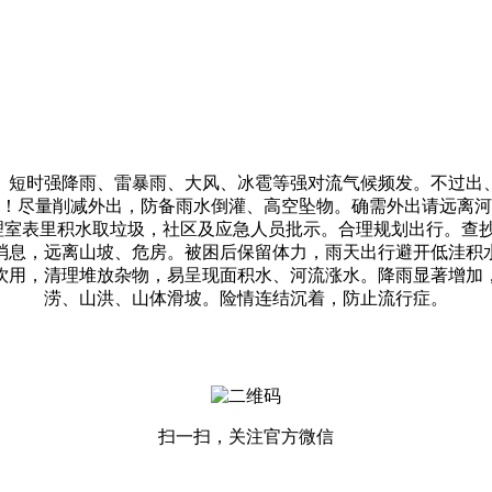
短时强降雨、雷暴雨、大风、冰雹等强对流气候频发。不过出、
！尽量削减外出，防备雨水倒灌、高空坠物。确需外出请远离河
理室表里积水取垃圾，社区及应急人员批示。合理规划出行。查抄
消息，远离山坡、危房。被困后保留体力，雨天出行避开低洼积
饮用，清理堆放杂物，易呈现面积水、河流涨水。降雨显著增加
涝、山洪、山体滑坡。险情连结沉着，防止流行症。
扫一扫，关注官方微信