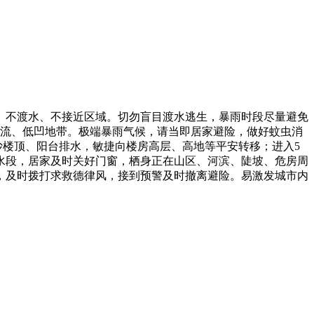
不渡水、不接近区域。切勿盲目渡水逃生，暴雨时段尽量避免
流、低凹地带。极端暴雨气候，请当即居家避险，做好蚊虫消
楼顶、阳台排水，敏捷向楼房高层、高地等平安转移；进入5
水段，居家及时关好门窗，栖身正在山区、河滨、陡坡、危房周
，及时拨打求救德律风，接到预警及时撤离避险。易激发城市内