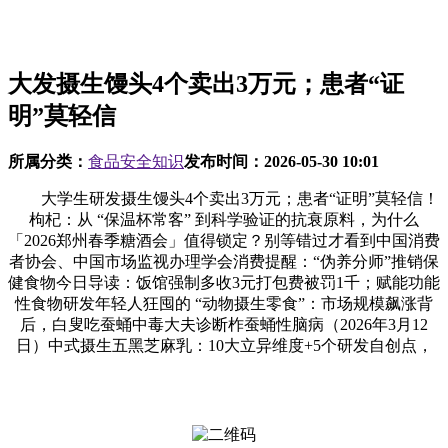
大发摄生馒头4个卖出3万元；患者“证
明”莫轻信
所属分类：
食品安全知识
发布时间：
2026-05-30 10:01
大学生研发摄生馒头4个卖出3万元；患者“证明”莫轻信！
枸杞：从 “保温杯常客” 到科学验证的抗衰原料，为什么
「2026郑州春季糖酒会」值得锁定？别等错过才看到中国消费
者协会、中国市场监视办理学会消费提醒：“伪养分师”推销保
健食物今日导读：饭馆强制多收3元打包费被罚1千；赋能功能
性食物研发年轻人狂囤的 “动物摄生零食”：市场规模飙涨背
后，白叟吃蚕蛹中毒大夫诊断柞蚕蛹性脑病（2026年3月12
日）中式摄生五黑芝麻乳：10大立异维度+5个研发自创点，