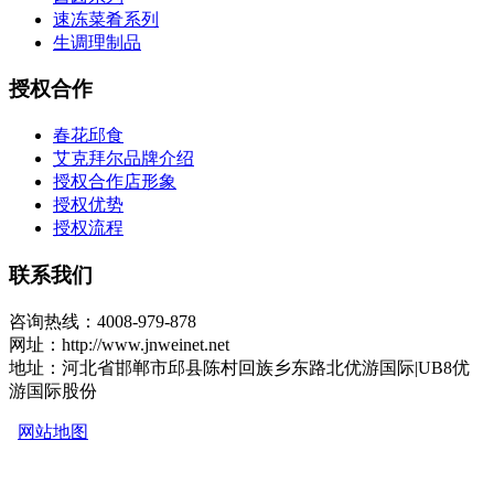
速冻菜肴系列
生调理制品
授权合作
春花邱食
艾克拜尔品牌介绍
授权合作店形象
授权优势
授权流程
联系我们
咨询热线：4008-979-878
网址：http://www.jnweinet.net
地址：河北省邯郸市邱县陈村回族乡东路北优游国际|UB8优
游国际股份
网站地图