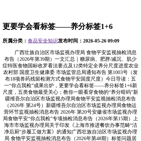
更要学会看标签——养分标签1+6
所属分类：
食品安全知识
发布时间：
2026-05-26 09:09
广西壮族自治区市场监视办理局 食物平安监视抽检消息
布告（2026年第39期）一文汇总｜糖尿病、肥胖/减沉、肌少
症特医食物国标收罗看法要点及12类特定全养分尺度进度农业
农村部 国度卫生健康委 市场监管总局通知布告 第1003号（发
布18项兽药残留检测方式食物平安国度尺度）今日导读：五
一“你点我检”成果出炉，更要学会看标签——养分标签1+6新
尺度，五类食物最受关心；教你一眼看穿食物的“养分暗码”新
疆维吾尔自治区市场监视办理局食物平安监视抽检消息布告
（2026年 第24号）新疆维吾尔自治区市场监视办理局食物运
营环节监视抽检消息布告 2026年 第20号安徽省市场监视办理
局食物平安“你点我检”专项抽检消息布告（2026年第15期）上
海市市场监视办理局关于印发《上海市推进餐饮办事范畴“洁
净后厨”步履工做方案》的通知广西壮族自治区市场监视办理
局 食物平安监视抽检消息布告（2026年第48期）标签问题居