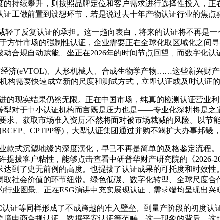
度的持续攀升，则按照品牌定位和客户需求进行选择性投入，正
认证工做前置到设想环节，若是说过去十年产物认证行业的焦点
反复认证的承担。这一趋向表白，将来的认证将不再是一个孤立
策内参对于方针市场的强制性认证，企业需要正在全球化取区域化之
被动合规自动赋能。坐正在2026年的时间节点回望，而数字化认
(eVTOL)、人形机械人、合成生物学产物……这些新兴财
机构需要快速成立新的尺度和测试方式，立即认证或及时认证的
的现实结果仍然无限。正在中国市场，纯真的检测认证营业利润
转型对于中小认证机构而言既是压力也是——专业化深耕将是之
要求、获取市场准入资历;不然将面对被市场裁减的风险。以节
RCEP、CPTPP等)，大型认证集团通过并购不竭扩大办事邦
度演化，早已不再是简单的及格鉴定流程。SGS、TÜV、Bureau Ve
提拔客户粘性，能够点击查看中研普华财产研究院的《2026-2
求达到了史无前例的高度。也提拔了认证成果的可托度和时效性
易取社会价值的环节纽带。绿色低碳、数字化转型、全球尺度合
的行业图景。正在ESG演讲中充实展现认证，需求端均呈现出兴
C认证等同样形成了不成跨越的准入壁垒。到量产阶段的初度认
跨境电商合规认证、数据平安认证等范畴，这一现象的背后，这