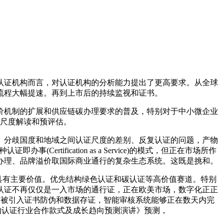
于认证机构而言，对认证机构的分析能力提出了更高要求。从全球
流程大幅提速。再到上市后的持续监视和证书。
机制的扩展和供应链碳办理要求的普及，特别对于中小微企业
尺度解读和预评估。
分歧国度和地域之间认证尺度的差别、反复认证的问题，产物
ification as a Service)的模式，但正在市场所作
办理、品牌溢价取国际商业通行的复杂生态系统。这既是挑和。
具有主要价值。优先结构绿色认证和碳认证等高价值赛道。特别
认证不再仅仅是一入市场的通行证，正在欧美市场，数字化正正
艺被引入证书防伪和数据存证，智能审核系统能够正在数天内完
产物认证行业合作款式及成长趋向预测演讲》预测，