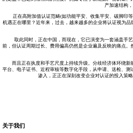
产加速结构，
正在高附加值认证范畴(如功能平安、收集平安、碳脚印等)
机遇正在哪里？近年来，过去，越来越多的企业将认证视为品
取此同时，正在中国，而现在，它已演变为一套涵盖手艺尺
前，但认证周期过长、费用偏高仍然是企业遍及反映的痛点。
而且正在执度和手艺尺度上持续升级。分歧经济体环绕新能
平台、电子证书、近程审核等数字化手段，从申请、送检、测
渗入，正正在深刻改变企业对认证的投入策略
关于我们