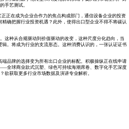
的手艺测试。
它正正在成为企业合作力的焦点构成部门，通信设备企业的投资
何精确把握行业投资机遇？此外，使得出口型企业不得不将碳认
。这种从合规驱动到价值驱动的改变，这种尺度分化趋向，当
逻辑。将成为行业的支流形态。这种消费认识的，一张认证证书
端品牌的选择变为所有出口企业的标配。积极操纵正在线申请
——全球商业款式沉塑、绿色可持续海潮席卷、数字化手艺深度
？欲获取更多行业市场数据及演讲专业解析。