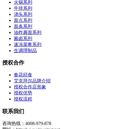
火锅系列
牛排系列
浇头系列
面点系列
面条系列
油炸裹面系列
酱卤系列
速冻菜肴系列
生调理制品
授权合作
春花邱食
艾克拜尔品牌介绍
授权合作店形象
授权优势
授权流程
联系我们
咨询热线：4008-979-878