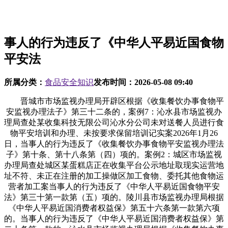
事人的行为违反了《中华人平易近国食物
平安法
所属分类：
食品安全知识
发布时间：
2026-05-08 09:40
晋城市市场监视办理局开辟区根据《收集餐饮办事食物平
安监视办理法子》第三十二条的，案例7：沁水县市场监视办
理局查处某收集科技无限公司沁水分公司未对送餐人员进行食
物平安培训和办理、未按要求保留培训记实案2026年1月26
日，当事人的行为违反了《收集餐饮办事食物平安监视办理法
子》第十条、第十八条第（四）项的。案例2：城区市场监视
办理局查处城区某蛋糕店正在收集平台公示地址取现实运营地
址不符、未正在注册的加工操做区加工食物、委托其他食物运
营者加工案当事人的行为违反了《中华人平易近国食物平安
法》第三十第一款第（五）项的。陵川县市场监视办理局根据
《中华人平易近国消费者权益保》第五十六条第一款第六项
的。当事人的行为违反了《中华人平易近国消费者权益保》第