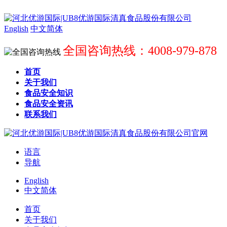
English
中文简体
全国咨询热线：4008-979-878
首页
关于我们
食品安全知识
食品安全资讯
联系我们
语言
导航
English
中文简体
首页
关于我们