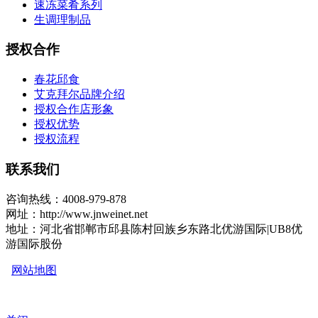
速冻菜肴系列
生调理制品
授权合作
春花邱食
艾克拜尔品牌介绍
授权合作店形象
授权优势
授权流程
联系我们
咨询热线：4008-979-878
网址：http://www.jnweinet.net
地址：河北省邯郸市邱县陈村回族乡东路北优游国际|UB8优
游国际股份
网站地图