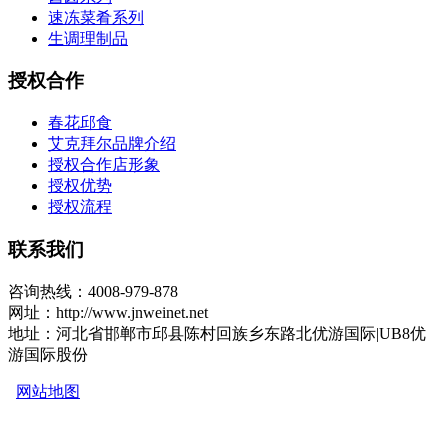
速冻菜肴系列
生调理制品
授权合作
春花邱食
艾克拜尔品牌介绍
授权合作店形象
授权优势
授权流程
联系我们
咨询热线：4008-979-878
网址：http://www.jnweinet.net
地址：河北省邯郸市邱县陈村回族乡东路北优游国际|UB8优
游国际股份
网站地图