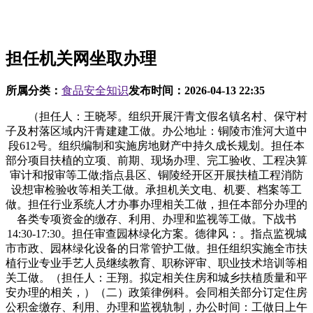
担任机关网坐取办理
所属分类：
食品安全知识
发布时间：
2026-04-13 22:35
（担任人：王晓琴。组织开展汗青文假名镇名村、保守村
子及村落区域内汗青建建工做。办公地址：铜陵市淮河大道中
段612号。组织编制和实施房地财产中持久成长规划。担任本
部分项目扶植的立项、前期、现场办理、完工验收、工程决算
审计和报审等工做;指点县区、铜陵经开区开展扶植工程消防
设想审检验收等相关工做。承担机关文电、机要、档案等工
做。担任行业系统人才办事办理相关工做，担任本部分办理的
各类专项资金的缴存、利用、办理和监视等工做。下战书
14:30-17:30。担任审查园林绿化方案。德律风：。指点监视城
市市政、园林绿化设备的日常管护工做。担任组织实施全市扶
植行业专业手艺人员继续教育、职称评审、职业技术培训等相
关工做。（担任人：王翔。拟定相关住房和城乡扶植质量和平
安办理的相关，）（二）政策律例科。会同相关部分订定住房
公积金缴存、利用、办理和监视轨制，办公时间：工做日上午