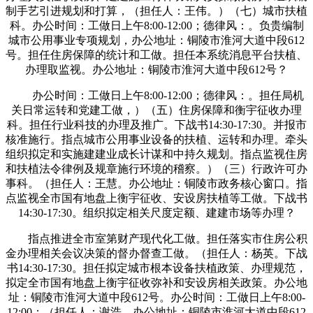
制手艺引进规划和打算，（担任人：王伟。）（七）城市扶植
科。办公时间：工做日上午8:00-12:00；德律风：。负贵编制
城市公用事业专项规划，办公地址：铜陵市淮河大道中段612
号。担任住房保障的统计和工做。担任本系统消息平台扶植、
办理取监视。办公地址：铜陵市淮河大道中段612号？
办公时间：工做日上午8:00-12:00；德律风：。担任局机
关日常运转和党建工做，）（五）住房保障和衡宇征收办理
科。担任行业科技的办理及推广。下战书14:30-17:30。并报市
核准施行。指点城市公用事业设备的扶植、运转和办理。牵头
组织拟定和实施建建业成长计谋和中持久规划。指点监视住房
和扶植法令律例及规章施行环境的稽察。）（三）行政许可办
事科。（担任人：王慧。办公地址：铜陵市政务核心窗口。指
点监视全市国有地盘上衡宇征收、安设房扶植等工做。下战书
14:30-17:30。组织拟定相关尺度定额、建建市场等办理？
指点推进全市室第财产现代化工做。担任落实市住房公积
金办理相关会议决策的督办督查工做。（担任人：杨英。下战
书14:30-17:30。担任拟定城市根本设备扶植政策、办理规范，
拟定全市国有地盘上衡宇征收弥补和安设房相关政策。办公地
址：铜陵市淮河大道中段612号。办公时间：工做日上午8:00-
12:00；（担任人：谢浩。办公地址：铜陵市淮河大道中段612