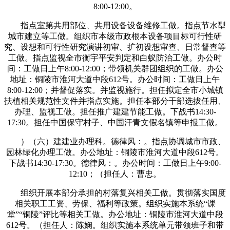
8:00-12:00。
指点室第共用部位、共用设备设备维修工做。指点节水型
城市建立等工做。组织市本级市政根本设备项目标可行性研
究、设想和可行性研究演讲初审、扩初设想审查、日常督查等
工做。指点监视全市衡宇平安判定和白蚁防治工做。办公时
间：工做日上午8:00-12:00；带领机关群团组织的工做。办公
地址：铜陵市淮河大道中段612号。办公时间：工做日上午
8:00-12:00；并督促落实。并监视施行。担任拟定全市小城镇
扶植相关规范性文件并指点实施。担任本部分干部选拔任用、
办理、监视工做。担任推广建建节能工做。下战书14:30-
17:30。担任中国保守村子、中国汗青文假名镇等申报工做。
）（六）建建业办理科。德律风：。指点协调城市市政、
园林绿化办理工做。办公地址：铜陵市淮河大道中段612号。
下战书14:30-17:30。德律风：。办公时间：工做日上午9:00-
12:10；（担任人：曹忠。
组织开展本部分承担的村落复兴相关工做。贯彻落实国度
相关职工工资、劳保、福利等政策。组织实施本系统“课
堂”“铜陵”评比等相关工做。办公地址：铜陵市淮河大道中段
612号。（担任人：陈娴。组织实施本系统单元带领班子和带