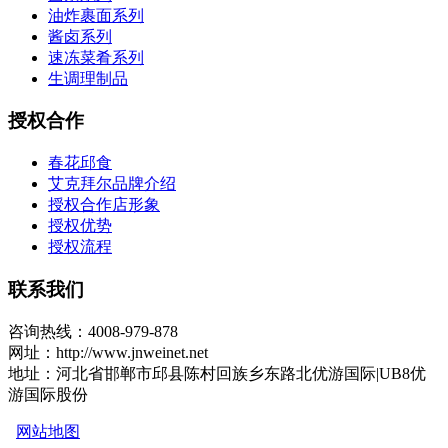
油炸裹面系列
酱卤系列
速冻菜肴系列
生调理制品
授权合作
春花邱食
艾克拜尔品牌介绍
授权合作店形象
授权优势
授权流程
联系我们
咨询热线：4008-979-878
网址：http://www.jnweinet.net
地址：河北省邯郸市邱县陈村回族乡东路北优游国际|UB8优
游国际股份
网站地图