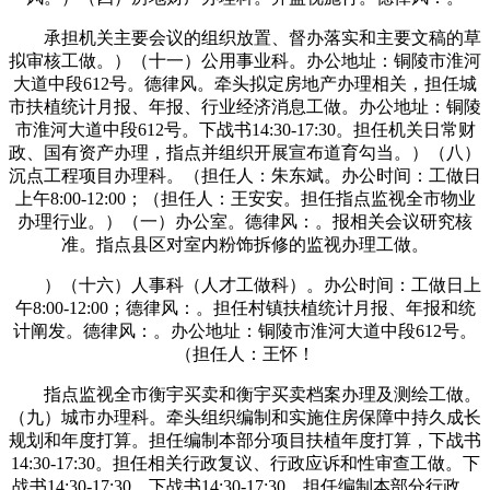
承担机关主要会议的组织放置、督办落实和主要文稿的草
拟审核工做。）（十一）公用事业科。办公地址：铜陵市淮河
大道中段612号。德律风。牵头拟定房地产办理相关，担任城
市扶植统计月报、年报、行业经济消息工做。办公地址：铜陵
市淮河大道中段612号。下战书14:30-17:30。担任机关日常财
政、国有资产办理，指点并组织开展宣布道育勾当。）（八）
沉点工程项目办理科。（担任人：朱东斌。办公时间：工做日
上午8:00-12:00；（担任人：王安安。担任指点监视全市物业
办理行业。）（一）办公室。德律风：。报相关会议研究核
准。指点县区对室内粉饰拆修的监视办理工做。
）（十六）人事科（人才工做科）。办公时间：工做日上
午8:00-12:00；德律风：。担任村镇扶植统计月报、年报和统
计阐发。德律风：。办公地址：铜陵市淮河大道中段612号。
（担任人：王怀！
指点监视全市衡宇买卖和衡宇买卖档案办理及测绘工做。
（九）城市办理科。牵头组织编制和实施住房保障中持久成长
规划和年度打算。担任编制本部分项目扶植年度打算，下战书
14:30-17:30。担任相关行政复议、行政应诉和性审查工做。下
战书14:30-17:30。下战书14:30-17:30。担任编制本部分行政、