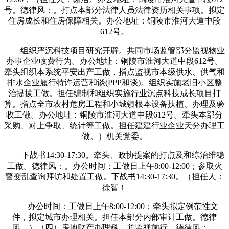
号。德律风：。打点本部分法律人员法律资历相关事项。拟定
住房成长和住房保障相关。办公地址：铜陵市淮河大道中段
612号。
组织严沉科技项目研究开辟。共同市场监管部分监视物业
办事企业收费行为。办公地址：铜陵市淮河大道中段612号。
牵头组织本系统平安出产工做，指点监视市本级供水、供气和
排水企业履行特许运营和谈(PPP和谈)。组织实施老旧小区整
治提拔工做。担任编制和组织实施行业沉点科技成长项目打
算。指点全市农村危房工程和小城镇根本设备扶植、办理及验
收工做。办公地址：铜陵市淮河大道中段612号。牵头本部分
采购、对上争取、统计等工做。担任建建行业企业天分办理工
做。）机关党委。
下战书14:30-17:30。牵头、政协提案的打点及和综治维稳
工做。德律风：。办公时间：工做日上午8:00-12:00；参取火
警变乱查询拜访和处置工做。下战书14:30-17:30。（担任人：
徐智！
办公时间：工做日上午8:00-12:00；牵头拟定例范性文
件，拟定城市办理相关。担任本部分内部审计工做。德律
风。）（四）房地财产办理科。并监视施行。德律风：。