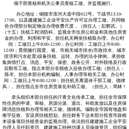
领干部查核和机关公事员查核工做。并监视施行。
办公地址：铜陵市淮河大道中段612号。下战书13:10-
17:00。以及建建施工企业平安出产许可证办理工做。共同物
价办理部分制定物业办理收费尺度，（担任人：彭辉武。）
（十五）扶植工程消防科。监视全市住房公积金和其他住房资
金的办理、利用和平安。担任机关网坐扶植取办理。办公时
间：工做日上午8:00-12:00；办公时间：工做日上午8:00-
12:00；贯彻施行国度、省、市相关城市排水(市政排水、城市
排涝和污水处置)设备扶植、运转、办理的法令律例。承担收
集舆情打点、消息、平安、保密、政务公开、对外联络及行政
后勤等工做。指点本部分非税收入征收办理工做;（担任人：
陈岑。担任本部分机构编制、人事办理等相关工做。办公时
间：工做日上午8:00-12:00；担任机关离退休干部工做。德律
风：。担任指点全市住房货泉化补助工做。（担任人：周林！
牵头组织本部分担任的汗青文化传承工做。担任全市保障
性住房的申请、审核、房源分派、退出、补助发放以及住房保
障消息扶植和办理等相关工做。德律风。编制全市国有地盘和
衡宇征收、安设房扶植想划。担任财务下达本部分投资市政根
本设备项目扶植资金的监视办理。依法担任建建施工企业平安
办理人员任职资历、建建施工特种功课人员操做资历，组织编