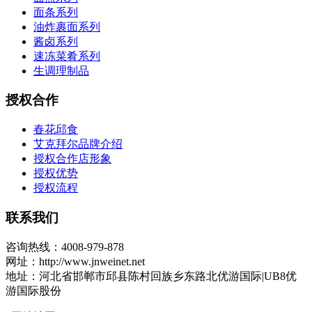
面条系列
油炸裹面系列
酱卤系列
速冻菜肴系列
生调理制品
授权合作
春花邱食
艾克拜尔品牌介绍
授权合作店形象
授权优势
授权流程
联系我们
咨询热线：4008-979-878
网址：http://www.jnweinet.net
地址：河北省邯郸市邱县陈村回族乡东路北优游国际|UB8优
游国际股份