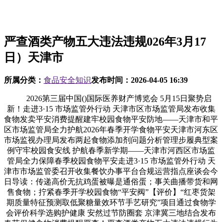
严查酒类产物五大违法违规026年3月17
日）天津市
所属分类：
食品安全知识
发布时间：
2026-04-05 16:39
2026第三届中国()国际医养财产博览会 5月15日聚势启
新！走进3·15 市场监管外行动 天津市区市场监管局发布收集
食物发卖平安消费提醒建牢校园食物平安防地——天津市和平
区市场监管局全力护航2026年春季开学食物平安天津市河东区
市场监视办理局发布两起食物添加剂问题分析管理步履典型案
例守牢校园食安线 护航春季新学期——天津市河西区市场监
管局全力保障春季校园食物平安走进3·15 市场监管外行动 天
津市市场监管委召开收集餐饮办事平台合规运营指点座谈会今
日导读：传递高价无抗鸡蛋被曝是通俗蛋；事关曲播带货和网
售食物；拧紧春季开学校园食物“平安阀”【评价】“红枣货架
期质量特征预测取低聚糖量效环节手艺研究”项目通过食物学
会评价科学选购护健康 安然过节防圈套 京津冀三地结合发布