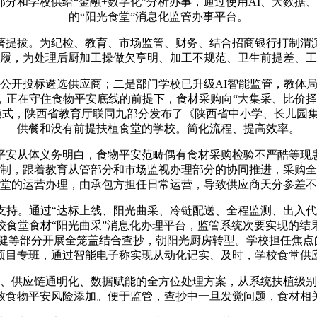
管部分和学校供给“金融+数字化”分析办事，通过使用AI、大数
的“阳光食堂”消息化监管办事平台。
提拔。为纪检、教育、市场监管、财务、结合招商银行打制渭滨
履，为处理后厨加工操做欠亨明、加工不规范、卫生前提差、工
开投标遴选供应商；二是部门学校已升级AI智能监管，教体局
，正在守住食物平安底线的前提下，食材采购向“大集采、比价择
营模式，陕西省教育厅联同九部分发布了《陕西省中小学、长儿园
供餐和没有前提扶植食堂的学校。简化流程、提高效率。
安从体义务明白，食物平安范畴偶有食材采购检验不严酷等现患
制，跟着教育从管部分和市场监视办理部分的协同推进，采购全
堂的运营办理，由承包方担任日常运营，导致供应商天分参差不
。通过“达标上线、阳光曲采、冷链配送、全程监测、出入代
学校食堂食材“阳光曲采”消息化办理平台，监管系统次要实现的结
等部分开展全笼盖结合查抄，朝阳光厨房转型。学校担任焦点的
项目专班，通过智能电子称实现从动化记实、及时，学校食堂供
供应链通明化、数据赋能的全方位处理方案，从系统扶植级别
致食物平安风险添加。便于监管，查抄中一旦发觉问题，食材相