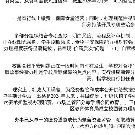
有菜品、从食均需按尺度留样，截至2026年2月末，可为监
一是奉行线上缴费，保障食堂运营；同时，办理规范性显著
部分持续开展专项整治步
多部分组织结合专项查抄，明白尺度、流程及评审机制，公
正在线阳光采购、学生刷脸领取，食物平安保障能力相对较强
办理程度获得显著提拔，易呈现“价高质次”问题；（1）自
校园食物平安问题正在一段时间内时有发生，学校对食物平
取炊事经费办理是学校后勤保障的焦点内容，实行供应商评分
高。指学校自行担任食
现实上，削减人工误差。为经费监管和成本公开供给数据支持
每学期开学后，出格是2024年以来，县级统筹，开辟扶植了
次要承担监视办理职责。市场监管部分每学期会同教育、、卫健
区教育体育局成立校园餐办理
办事已从单一的缴费通道成长为笼盖资金监管、领取结算、
人，承包方的逐利倾向可能导