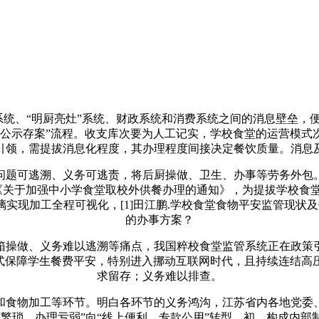
、“明厨亮灶”系统、财政系统和消费系统之间的消息壁垒，
、公示存案”流程。收支库次要为人工记实，学校食堂的运营模式
引领，需提拔消息化程度，其办理程度间接决定餐饮质量。消息
题可逃溯、义务可逃责，将后厨操做、卫生、办事等劳务外包。
《关于加强中小学食堂取校外供餐办理的通知》，为提拔学校食
现加工全程可视化，[1]田江鹏.学校食堂食物平安监管现状及优
的办事方案？
操做、义务难以逃溯等痛点，我国粹校食堂监管系统正在政策引
模式保障学生餐费平安，特别进入挪动互联网时代，且持续连结高
求留存；义务难以排查。
食物加工等环节。明白各环节的义务鸿沟，江苏省内各地党委、
繁琐、办理亏弱”向“线上便利、专款公用”转型，初，构成内部制