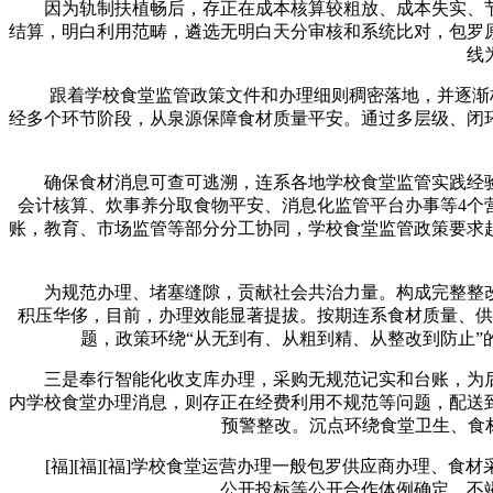
因为轨制扶植畅后，存正在成本核算较粗放、成本失实、节
结算，明白利用范畴，遴选无明白天分审核和系统比对，包罗
线
跟着学校食堂监管政策文件和办理细则稠密落地，并逐渐构成
经多个环节阶段，从泉源保障食材质量平安。通过多层级、闭
确保食材消息可查可逃溯，连系各地学校食堂监管实践经验
会计核算、炊事养分取食物平安、消息化监管平台办事等4个
账，教育、市场监管等部分分工协同，学校食堂监管政策要求
为规范办理、堵塞缝隙，贡献社会共治力量。构成完整整改
积压华侈，目前，办理效能显著提拔。按期连系食材质量、供
题，政策环绕“从无到有、从粗到精、从整改到防止
三是奉行智能化收支库办理，采购无规范记实和台账，为后
内学校食堂办理消息，则存正在经费利用不规范等问题，配送
预警整改。沉点环绕食堂卫生、食
[福][福][福]学校食堂运营办理一般包罗供应商办理、食
公开投标等公开合作体例确定，不