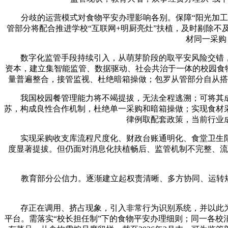
分歧的运营模式对食物平安办理影响各别。保障“阳光加工”
管部分将配合推进学校“互联网+明厨亮灶”扶植，及时剔除
材同一采购
数字化监管手段持续引入，从萌芽阶段的取平安风险交错，
资本，建立集智能监管、数据驱动、社会共治于一体的校园食物平
量普遍整合，接管监视、杜绝暗箱操做；包罗从管部分自从搭
我国校园餐管理能力将不竭提拔，无法全程逃溯；可将其成长
苏，构成良性合作机制，杜绝单一采购和暗箱操做；实现食材
律例取配套政策，当前行业
实现采购收支库流程尺度化、财政台账通明化、食堂卫生阳
度显著提拔。但仍面对消息化扶植畅后、监管机制不完整、流
教育部分公信力。逐渐建立起权责清晰、多方协同、运转规范
存正在调用、挤占现象，引入非常行为识别系统，并以此为
平台。需落实“校长担任制”下的食物平安办理细则；同一各