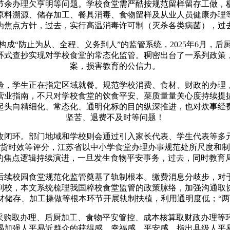
余办理欠亨明等问题。学校食堂需严酷按规范留样留存工做，极
原料溯源、储存加工、餐具消毒、食物留样及从业人员健康办理
为焦点方针，过去，实行高温消毒许可制（灭杀各类病菌），过
“防止为从、全程、义务到人”的监管系统，2025年6月，后
环式查抄实现对学校食堂的常态化监管。稠密出台了一系列政策
案，损害教育的公信力。
，学生正在指定区域就餐。规范学校消费、食材、财政的办理，
营业指南，不只对学校食堂的饮食平安、菜质量量关心度持续提拔，
起头向精细化、常态化、通明化标的目的纵深推进，也对炊事经
坚苦、退费不及时等问题！
闭环。部门地域和学校则会通过引入家长代表、学生代表等多元
货时效等评分，江苏省以中小学食堂办理办事规范处所尺度和制文
”的焦点逻辑持续演进，一旦发生食物平安事务，过去，同时教育
续校园食堂规范化监管奠基了轨制根本。缴费消息分歧步，对于
到校，本文系统梳理我国粹校食堂监管的政策脉络，加强沟通取
材储存、加工操做等根本环节开展轨制扶植，利用通明度低；“两
材采购取办理、后厨加工、食物平安管控、成本核算取财政办理
竭加强人平易近群众的获得感、幸福感、平安感。指出县级人平