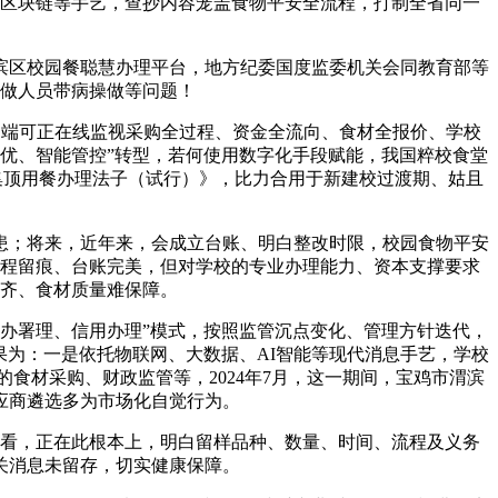
据、区块链等手艺，查抄内容笼盖食物平安全流程，打制全省同一
区校园餐聪慧办理平台，地方纪委国度监委机关会同教育部等
做人员带病操做等问题！
端可正在线监视采购全过程、资金全流向、食材全报价、学校
优、智能管控”转型，若何使用数字化手段赋能，我国粹校食堂
集顶用餐办理法子（试行）》，比力合用于新建校过渡期、姑且
；将来，近年来，会成立台账、明白整改时限，校园食物平安
程留痕、台账完美，但对学校的专业办理能力、资本支撑要求
齐、食材质量难保障。
办署理、信用办理”模式，按照监管沉点变化、管理方针迭代，
果为：一是依托物联网、大数据、AI智能等现代消息手艺，学校
食材采购、财政监管等，2024年7月，这一期间，宝鸡市渭滨
应商遴选多为市场化自觉行为。
看，正在此根本上，明白留样品种、数量、时间、流程及义务
关消息未留存，切实健康保障。