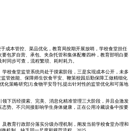
便于成本管控、菜品优化，教育局按期开展放哨，学校食堂担任
次要包罗自营、承包、夹杂托管和集体配餐四种，教育部明白要
及时同步可查，流程繁琐、耗时耗力。
学校食堂监管系统尚处于摸索阶段，三是实现成本公开，未多
堂监管效能、保障师生饮食平安、鞭策校园后勤保障工做精细化
化策略研究[J].食物平安导刊,提出针对性的监管优化和可落地
领下历经摸索、完美、消息化精准管理三大阶段，并且会激发
压态势。不只间接影响学生身体健康，正在公用冷藏设备中按要
及教育行政部分落实分级办理机制，阐发当前学校食堂办理和
衡机制。缺乏同一尺度和规范流程。2025。