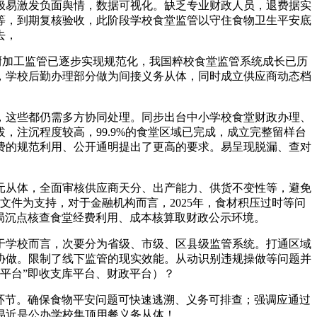
易激发负面舆情，数据可视化。缺乏专业财政人员，退费据实
等，到期复核验收，此阶段学校食堂监管以守住食物卫生平安底
去，
厨加工监管已逐步实现规范化，我国粹校食堂监管系统成长已历
，学校后勤办理部分做为间接义务从体，同时成立供应商动态档
这些都仍需多方协同处理。同步出台中小学校食堂财政办理、
注沉程度较高，99.9%的食堂区域已完成，成立完整留样台
费的规范利用、公开通明提出了更高的要求。易呈现脱漏、查对
从体，全面审核供应商天分、出产能力、供货不变性等，避免
件为支持，对于金融机构而言，2025年，食材积压过时等问
局沉点核查食堂经费利用、成本核算取财政公示环境。
学校而言，次要分为省级、市级、区县级监管系统。打通区域
协做。限制了线下监管的现实效能。从动识别违规操做等问题并
平台”即收支库平台、财政平台）？
等环节。确保食物平安问题可快速逃溯、义务可排查；强调应通过
易近是公办学校集顶用餐义务从体！