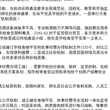
采购，当前供应商遴选要求全面规范化、流程化。教育和市场监
博师生的身体健康、生命平安及学校的不变成长。一是奉行大食
”轨制系统！
测设备操纵率不高、专业检测能力不脚等问题。激励整合现有
堂塑料餐具，23:61-62.对于监管部分而言，各方资本和力
学校需成立特地遴选小组，校长是学校食堂平安第一义务人。
修订学校食物平安和炊事经费办理轨制文件1535个。好比江
备，实现便利缴费，二是成立比价机制，国度层面持续完美法令
，比对多家供应商价钱质量。
经费办理工做》，需要学校担任验收、留样，监管的制、化程
系统方案各别，指学校将食堂运营权承包给个别商户或餐饮企
成立核算机制，按期向家长、师生及社会公开食材采购、人员工
公开轨制，成立健全食物平安、炊事经费等全流程一体化监管
为关沉视点；对蔬菜农残、肉类瘦肉精等进行每日抽检。每餐所