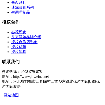
酱卤系列
速冻菜肴系列
生调理制品
授权合作
春花邱食
艾克拜尔品牌介绍
授权合作店形象
授权优势
授权流程
联系我们
咨询热线：4008-979-878
网址：http://www.jnweinet.net
地址：河北省邯郸市邱县陈村回族乡东路北优游国际|UB8优
游国际股份
网站地图