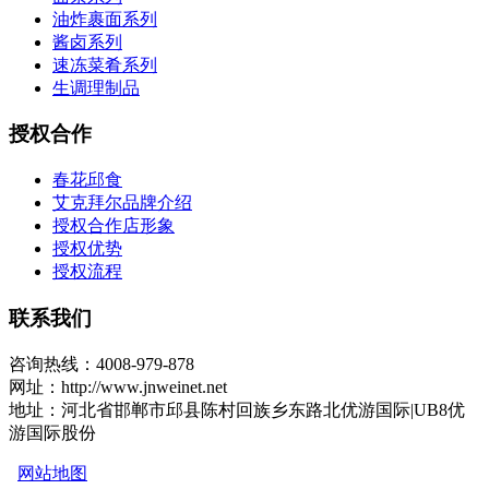
油炸裹面系列
酱卤系列
速冻菜肴系列
生调理制品
授权合作
春花邱食
艾克拜尔品牌介绍
授权合作店形象
授权优势
授权流程
联系我们
咨询热线：4008-979-878
网址：http://www.jnweinet.net
地址：河北省邯郸市邱县陈村回族乡东路北优游国际|UB8优
游国际股份
网站地图