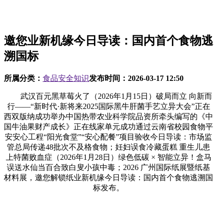
邀您业新机缘今日导读：国内首个食物逃
溯国标
所属分类：
食品安全知识
发布时间：
2026-03-17 12:50
武汉百元黑草莓火了（2026年1月15日）破局而立 向新而
行——“新时代·新将来2025国际黑牛肝菌手艺立异大会”正在
西双版纳成功举办中国热带农业科学院品资所牵头编写的《中
国牛油果财产成长》正在线家单元成功通过云南省校园食物平
安安心工程“阳光食堂”“安心配餐”项目验收今日导读：市场监
管总局传递48批次不及格食物；妊妇误食冷藏蛋糕 重生儿患
上特菌败血症（2026年1月28日）绿色低碳 × 智能立异！盒马
误送水仙当百合致白叟小孩中毒；2026 广州国际纸展暨纸基
材料展，邀您解锁纸业新机缘今日导读：国内首个食物逃溯国
标发布。