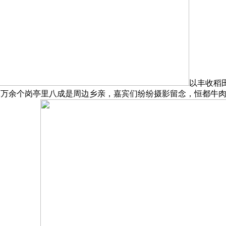
以丰收稻
.2万余个岗亭里八成是周边乡亲，嘉宾们纷纷摄影留念，恒都