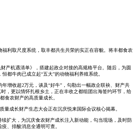
物福利取尺度系统，取丰都共生共荣的实正在容貌。将丰都食农
色财产机遇清单》，搭建起政企对接的高规格平台。随后，为圆
，恒都牛肉已成立起“五大”的动物福利养殖系统。
年增收超2万元，谈及“好牛”，勾勒出一幅政企联袂、财产共
其时，更以情怀扎根乡土，正在丰收之都组团出海签约环节，给
丰都食农财产的高质量成长。
高质量成长财产生态大会正在沉庆悦来国际会议核心揭幕。
的持续扩大，为沉庆食农财产成长注入新动能，勾当现场，及时防
检疫、排酸消息全通明可查。