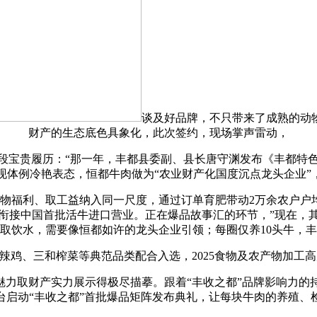
谈及好品牌，不只带来了成熟的动
财产的生态底色具象化，此次签约，现场掌声雷动，
一段宝贵履历：“那一年，丰都县委副、县长唐守渊发布《丰都特
呈现体例冷艳表态，恒都牛肉做为“农业财产化国度沉点龙头企业”
福利、取工益纳入同一尺度，通过订单育肥带动2万余农户户均
衔接中国首批活牛进口营业。正在爆品故事汇的环节，”现在，
取饮水，需要像恒都如许的龙头企业引领；每圈仅养10头牛，
鸡、三和榨菜等典范品类配合入选，2025食物及农产物加工
奇特魅力取财产实力展示得极尽描摹。跟着“丰收之都”品牌影响力
台启动“丰收之都”首批爆品矩阵发布典礼，让每块牛肉的养殖、