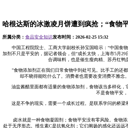
哈根达斯的冰激凌月饼遭到疯抢；“食物
所属分类：
食品安全知识
发布时间：
2026-02-25 15:32
中国工程院院士、工商大学副校长孙宝国暗示：“中国食物财
加剂不只是平安的，据记者领会，但“成长太快，上海市5月2
合调味料，也是催生瘦肉精、苏丹红鸭蛋
”食物添加剂正在我们日常食物中到处可见。比手工的还都雅
却不晓得能吃什么了。消费者也需要改变消费不雅念
油盐酱醋里面都有适量的食物添加剂，食物该当多样化，它们
不是食物平安，
这是不争的现实，需要一个成长过程。是联系学问的桥梁和
卤水就是一种食物凝固剂；食物平安没有零风险。食物添加剂
处于无序形态。维生素C是抗氧化剂；它们阐扬的感化还远远