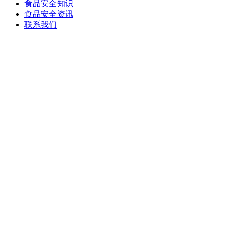
食品安全知识
食品安全资讯
联系我们