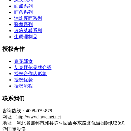
面点系列
面条系列
油炸裹面系列
酱卤系列
速冻菜肴系列
生调理制品
授权合作
春花邱食
艾克拜尔品牌介绍
授权合作店形象
授权优势
授权流程
联系我们
咨询热线：4008-979-878
网址：http://www.jnweinet.net
地址：河北省邯郸市邱县陈村回族乡东路北优游国际|UB8优
游国际股份