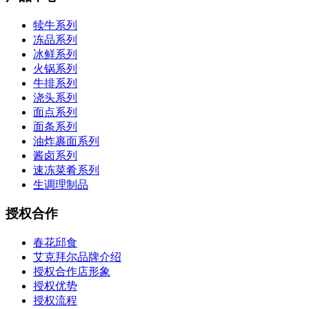
犊牛系列
冻品系列
冰鲜系列
火锅系列
牛排系列
浇头系列
面点系列
面条系列
油炸裹面系列
酱卤系列
速冻菜肴系列
生调理制品
授权合作
春花邱食
艾克拜尔品牌介绍
授权合作店形象
授权优势
授权流程