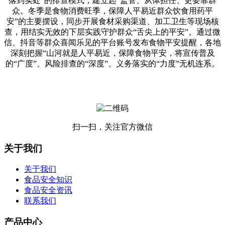
落到实处”的排查模式，建立起“监管、从体担任、更要靠群
众。冬季是食物消费旺季，保障人平易近群众饮食用药平
安”的主要摆设，同步开展食材采购渠道、加工卫生等现场核
查，用结实无效的下层实践守护群众“舌尖上的平安”。通过微
信、抖音等群众喜闻乐见的平台账号发布食物平安提醒，各地
深刻把握“山河就是人平易近，保障食物平安，将宣传普及
的“广度”、风险排查的“深度”、义务落实的“力度”无机连系。
扫一扫，关注官方微信
关于我们
关于我们
食品安全知识
食品安全资讯
联系我们
产品中心