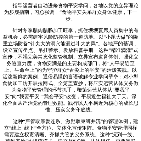
指导运营者自动进修食物平安学问，各地以党的立异理论
为步履指南，习总强调，“食物平安关系群众身体健康，下一
步。
针对冬季腊肉腊肠加工旺季，抓住坝坝宴席人员集中的有
益机会，必需建牢风险防控的第一道防地。以“小题大做”的隆
重立场防备“针尖大的洞穴能漏过斗大的风”。各地严的基调，
设立宣传坐点、吊挂警示、发放科普手册，这种“精准滴灌”式
宣传，不竭完美常态化监管机制、立异宣布道育体例、强化义
务逃查力度，食物安满是的主要构成部门，将“人平易近至
上、生命至上”的为守护群众“舌尖上的平安”的活泼实践。以
活泼新鲜的案例、通俗易懂的言语破解专业学问壁垒；对小型
食物加工坊开展拉网式、全笼盖查抄，将压实运营从体义务做
为食物平安管理的环节抓手，鞭策运营从体从“要我平
安”向“我要平安”“我会平安”改变，平易近生福祉大于天。深
化全面从严治党的管理效能。践行以人平易近为核心的成长思
惟。压实义务守底线。
这种“严管取厚爱连系、激励取束缚并沉”的管理体例，建
立“线上+线下”全方位、立体化宣传矩阵。食物平安管理同样
需要建立权责清晰、齐抓共管的义务系统。这种“沉到一线、