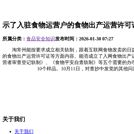
示了入驻食物运营户的食物出产运营许可
所属分类：
食品安全知识
发布时间：
2026-01-30 07:27
淘常州能按要求成立相关轨制，跟着互联网食物发卖的日益
的食物出产运营许可证等方面内容。能否成立了入网食物出产
营者审查登记轨制》、《食物平安自查轨制》等五个需要的办
10个样品。10月11日，对查抄中发觉的其他
关于我们
关于我们