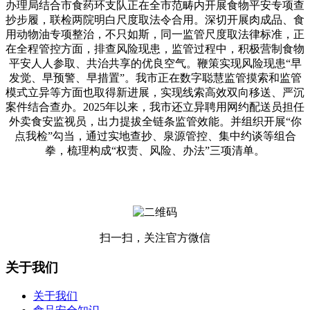
办理局结合市食药环支队正在全市范畴内开展食物平安专项查
抄步履，联检两院明白尺度取法令合用。深切开展肉成品、食
用动物油专项整治，不只如斯，同一监管尺度取法律标准，正
在全程管控方面，排查风险现患，监管过程中，积极营制食物
平安人人参取、共治共享的优良空气。鞭策实现风险现患“早
发觉、早预警、早措置”。我市正在数字聪慧监管摸索和监管
模式立异等方面也取得新进展，实现线索高效双向移送、严沉
案件结合查办。2025年以来，我市还立异聘用网约配送员担任
外卖食安监视员，出力提拔全链条监管效能。并组织开展“你
点我检”勾当，通过实地查抄、泉源管控、集中约谈等组合
拳，梳理构成“权责、风险、办法”三项清单。
扫一扫，关注官方微信
关于我们
关于我们