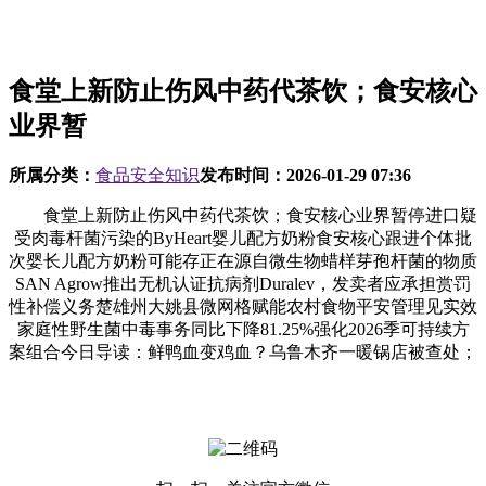
食堂上新防止伤风中药代茶饮；食安核心
业界暂
所属分类：
食品安全知识
发布时间：
2026-01-29 07:36
食堂上新防止伤风中药代茶饮；食安核心业界暂停进口疑
受肉毒杆菌污染的ByHeart婴儿配方奶粉食安核心跟进个体批
次婴长儿配方奶粉可能存正在源自微生物蜡样芽孢杆菌的物质
SAN Agrow推出无机认证抗病剂Duralev，发卖者应承担赏罚
性补偿义务楚雄州大姚县微网格赋能农村食物平安管理见实效
家庭性野生菌中毒事务同比下降81.25%强化2026季可持续方
案组合今日导读：鲜鸭血变鸡血？乌鲁木齐一暖锅店被查处；